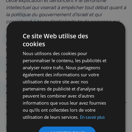
cette explication et dénoncent «
le terrorisme
intellectuel qui viserait à empêcher tout débat quant à
la politique du gouvernement d’Israël et qui
consisterait à taxer d’antisémite toute personne qui
[3]
viendrait à critiquer celle-ci »
. Ils considèrent cet
Ce site Web utilise des
intérêt international totalement légitime et
cookies
pleinement justifié. L’injustice historique subie par les
Palestiniens, le lourd tribut payé par la population
Nous utilisons des cookies pour
civile palestinienne, la gravité de certains actes
personnaliser le contenu, les publicités et
commis par les Israéliens, leur violation systématique
analyser notre trafic. Nous partageons
du droit international justifieraient, à eux seuls, la
également des informations sur votre
centralité du conflit israélo-palestinien sur l’échelle
utilisation de notre site avec nos
internationale des conflits régionaux. La présente
partenaires de publicité et d'analyse qui
contribution entend proposer une autre explication.
peuvent les combiner avec d'autres
informations que vous leur avez fournies
[1]
Le texte intégral de l’accord est publié
ou qu'ils ont collectées lors de votre
www.geneva-accord.org
sur
utilisation de leurs services.
En savoir plus
[2]
Un adage célèbre israélien dit : «
si ton ennemi ne