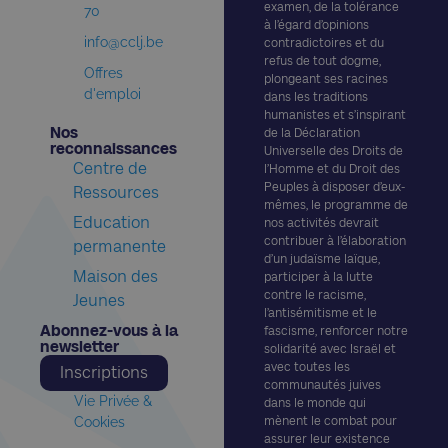
examen, de la tolérance
70
à l’égard d’opinions
info@cclj.be
contradictoires et du
refus de tout dogme,
Offres
plongeant ses racines
d'emploi
dans les traditions
humanistes et s’inspirant
Nos
de la Déclaration
reconnaissances​
Universelle des Droits de
Centre de
l’Homme et du Droit des
Peuples à disposer d’eux-
Ressources
mêmes, le programme de
Education
nos activités devrait
contribuer à l’élaboration
permanente
d’un judaïsme laïque,
Maison des
participer à la lutte
contre le racisme,
Jeunes
l’antisémitisme et le
Abonnez-vous à la
fascisme, renforcer notre
newsletter​
solidarité avec Israël et
avec toutes les
Inscriptions
communautés juives
Vie Privée &
dans le monde qui
Cookies
mènent le combat pour
assurer leur existence