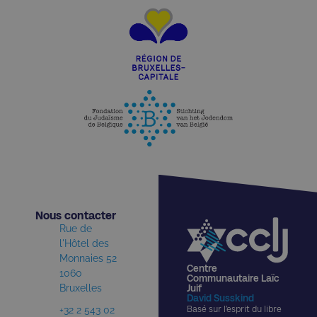
Nous contacter​
Rue de
l'Hôtel des
Monnaies 52
Centre
1060
Communautaire Laïc
Bruxelles
Juif
David Susskind
+32 2 543 02
Basé sur l’esprit du libre