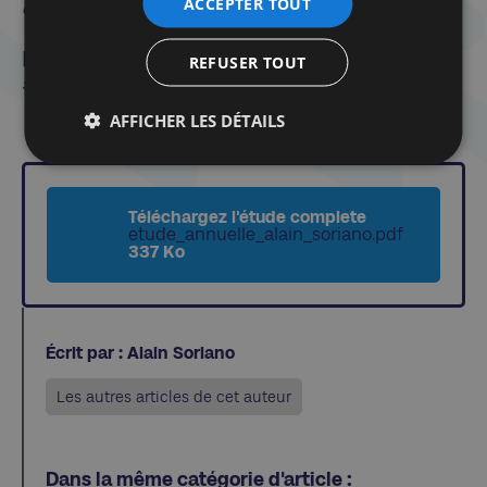
ACCEPTER TOUT
comprend pas la force, alors tape encore plus fort
».
[3]
Voir par ex. Alain Gresh : «
Israël/Palestine, vérités
REFUSER TOUT
sur un conflit
», Ed. Fayard, 2007.
AFFICHER LES DÉTAILS
PDF de l'étude
Téléchargez l'étude complete
etude_annuelle_alain_soriano.pdf
337 Ko
Écrit par : Alain Soriano
Les autres articles de cet auteur
Dans la même catégorie d'article :