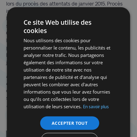
lors du procès des attentats de janvier 2015. Procès
intellectuel, procès historique, au cours duquel
l’auteur retrace, avec puissance, le cheminement
Ce site Web utilise des
souterrain et idéologique du Mal. Chaque mot pèse.
cookies
Chaque mot frappe. Ou apporte la douceur, évoquant
Nous utilisons des cookies pour
les noms des disparus, des amis, leurs plumes, leurs
personnaliser le contenu, les publicités et
pinceaux, leur distance ironique et tendre.
analyser notre trafic. Nous partageons
Bien plus qu’une plaidoirie, un éloge de la vie libre,
également des informations sur votre
joyeuse et éclairée.
utilisation de notre site avec nos
Richard Malka, célèbre avocat, romancier, scénariste
partenaires de publicité et d'analyse qui
de romans graphiques
, est l’auteur
peuvent les combiner avec d'autres
de
Tyrannie
(Grasset, 2018, en cours d’adaptation en
informations que vous leur avez fournies
série), et, avec Georges Kiejman, d’
Eloge de
ou qu'ils ont collectées lors de votre
l’irrévérence
(Grasset, 2019).
utilisation de leurs services.
En savoir plus
sur « Le droit
A lire: la critique d’Henri Raczymow
ACCEPTER TOUT
d’emmerder Dieu »