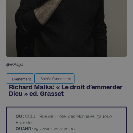
@JFPaga
Soirée Évènement
Evènement
Richard Malka: « Le droit d’emmerder
Dieu » ed. Grasset
OÙ :
CCLJ - Rue de l'Hôtel des Monnaies, 52 1060
Bruxelles
QUAND :
25 janvier, 2022 20:00