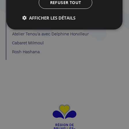
Dans la même catégorie d'article :
REFUSER TOUT
Dibook | Les élections en Israël
Spirou dans la tourmente de la Shoah
AFFICHER LES DÉTAILS
Atelier Tenou’a avec Delphine Horvilleur
Atelier Tenou’a avec Delphine Horvilleur
Cabaret Milmoul
Rosh Hashana