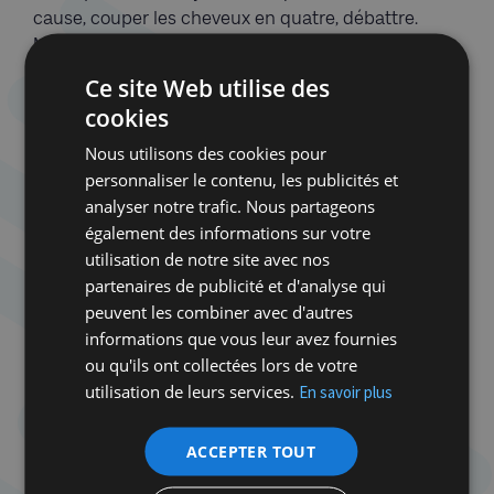
cause, couper les cheveux en quatre, débattre.
Matthieu Pigasse sera ravi d’apprendre que le
magazine dont il est devenu propriétaire ressemble
Ce site Web utilise des
à s’y méprendre à une yeshiva !
cookies
Blum, Levinas, Singer, Roth, Allen, Gainsbourg,
Nous utilisons des cookies pour
Ophuls, Ringer, Lanzmann, les frères Coen, Mendes-
personnaliser le contenu, les publicités et
France, Veil et Aron plus que Sartre… De pages en
analyser notre trafic. Nous partageons
pages s’étoffe la longue liste des obsessions et
également des informations sur votre
autres références de l’auteur. Une généalogie plus
utilisation de notre site avec nos
esthétique qu’orthodoxe, complétée de figures
partenaires de publicité et d'analyse qui
connexes où Rocard et Jospin occupent des places
peuvent les combiner avec d'autres
de choix.
informations que vous leur avez fournies
ou qu'ils ont collectées lors de votre
Marxiste tendance Groucho
utilisation de leurs services.
En savoir plus
Reste que la judéité « assumée » de ce marxiste
ACCEPTER TOUT
tendance Groucho se joue « sans en faire une
obsession tribale ». Avant le repli autarcique et la