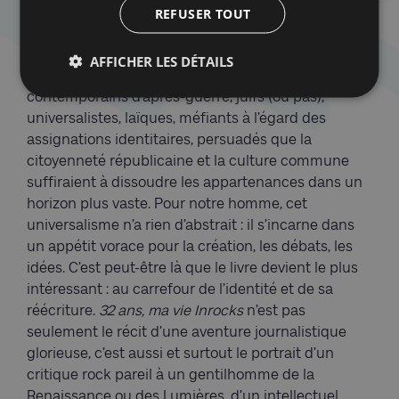
balkanisation en une myriade de communautés
REFUSER TOUT
religieuses, ethniques, culturelles ou sociales, cette
posture fut familière et largement partagée. En se
AFFICHER LES DÉTAILS
racontant, Kaganski décrit nombre de ses
contemporains d’après-guerre, juifs (ou pas),
universalistes, laïques, méfiants à l’égard des
assignations identitaires, persuadés que la
citoyenneté républicaine et la culture commune
suffiraient à dissoudre les appartenances dans un
horizon plus vaste. Pour notre homme, cet
universalisme n’a rien d’abstrait : il s’incarne dans
un appétit vorace pour la création, les débats, les
idées. C’est peut-être là que le livre devient le plus
intéressant : au carrefour de l’identité et de sa
réécriture.
32 ans, ma vie Inrocks
n’est pas
seulement le récit d’une aventure journalistique
glorieuse, c’est aussi et surtout le portrait d’un
critique rock pareil à un gentilhomme de la
Renaissance ou des Lumières, d’un intellectuel