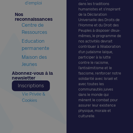
d'emploi
dans les traditions
humanistes et s’inspirant
Nos
de la Déclaration
reconnaissances​
Universelle des Droits de
Centre de
l’Homme et du Droit des
Peuples à disposer d’eux-
Ressources
mêmes, le programme de
Education
nos activités devrait
contribuer à l’élaboration
permanente
d’un judaïsme laïque,
Maison des
participer à la lutte
contre le racisme,
Jeunes
l’antisémitisme et le
Abonnez-vous à la
fascisme, renforcer notre
newsletter​
solidarité avec Israël et
avec toutes les
Inscriptions
communautés juives
Vie Privée &
dans le monde qui
Cookies
mènent le combat pour
assurer leur existence
physique, morale et
culturelle.