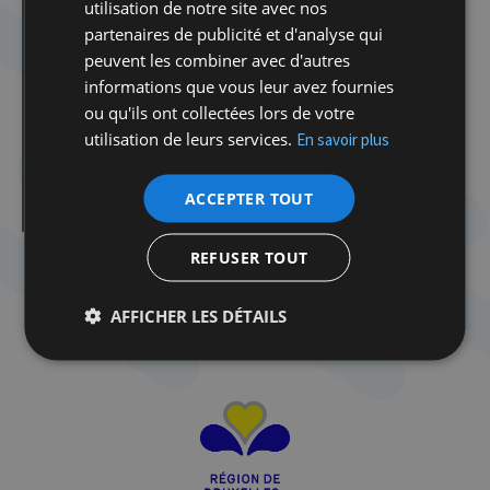
utilisation de notre site avec nos
Rencontre avec Denis Charbit
partenaires de publicité et d'analyse qui
Rencontre avec Dafroza et Alain Gauthier
peuvent les combiner avec d'autres
Rencontre avec Juliette Bour
informations que vous leur avez fournies
ou qu'ils ont collectées lors de votre
Témoignage de la Baronne Régina Sluszny-
Suchowolski
utilisation de leurs services.
En savoir plus
La propagande, outil de haine
ACCEPTER TOUT
Les traces de la déportation
REFUSER TOUT
AFFICHER LES DÉTAILS