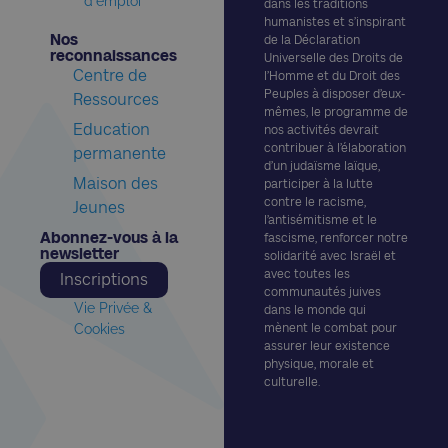
d'emploi
dans les traditions
humanistes et s’inspirant
Nos
de la Déclaration
reconnaissances​
Universelle des Droits de
Centre de
l’Homme et du Droit des
Peuples à disposer d’eux-
Ressources
mêmes, le programme de
Education
nos activités devrait
contribuer à l’élaboration
permanente
d’un judaïsme laïque,
Maison des
participer à la lutte
contre le racisme,
Jeunes
l’antisémitisme et le
Abonnez-vous à la
fascisme, renforcer notre
newsletter​
solidarité avec Israël et
avec toutes les
Inscriptions
communautés juives
Vie Privée &
dans le monde qui
Cookies
mènent le combat pour
assurer leur existence
physique, morale et
culturelle.