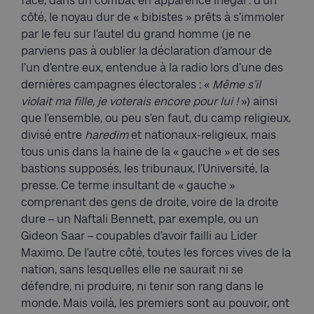
face, dans un combat en apparence inégal : d’un
côté, le noyau dur de « bibistes » prêts à s’immoler
par le feu sur l’autel du grand homme (je ne
parviens pas à oublier la déclaration d’amour de
l’un d’entre eux, entendue à la radio lors d’une des
dernières campagnes électorales : «
Même s’il
violait ma fille, je voterais encore pour lui !
») ainsi
que l’ensemble, ou peu s’en faut, du camp religieux,
divisé entre
haredim
et nationaux-religieux, mais
tous unis dans la haine de la « gauche » et de ses
bastions supposés, les tribunaux, l’Université, la
presse. Ce terme insultant de « gauche »
comprenant des gens de droite, voire de la droite
dure – un Naftali Bennett, par exemple, ou un
Gideon Saar – coupables d’avoir failli au Lider
Maximo. De l’autre côté, toutes les forces vives de la
nation, sans lesquelles elle ne saurait ni se
défendre, ni produire, ni tenir son rang dans le
monde. Mais voilà, les premiers sont au pouvoir, ont