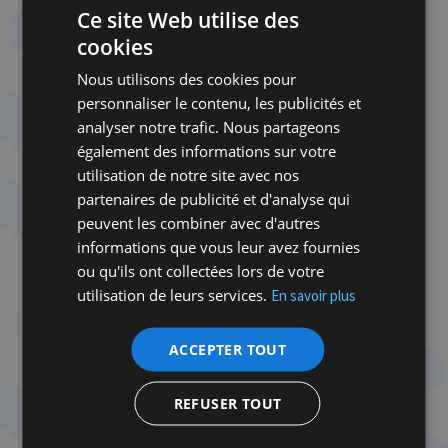
Ce site Web utilise des
jour la contradiction inhérente à une société qui se
cookies
veut démocratique et tolère en même temps la
perpétuation d’un régime d’occupation brutal d’un
Nous utilisons des cookies pour
peuple soumis à sa loi. Mais que la démocratie soit
personnaliser le contenu, les publicités et
défaite, et aucun combat en faveur des droits des
analyser notre trafic. Nous partageons
Palestiniens ne sera possible.
également des informations sur votre
utilisation de notre site avec nos
La troisième, enfin, est grosse de menaces pour
partenaires de publicité et d'analyse qui
Netanyahou, sinon pour les fous de Dieu, qui s’en
peuvent les combiner avec d'autres
moquent : c’est le front de l’étranger. Les
informations que vous leur avez fournies
Américains s’énervent, publiquement. L’évocation
ou qu'ils ont collectées lors de votre
rituelle des « valeurs partagées par nos deux
utilisation de leurs services.
En savoir plus
démocraties » sert désormais à une mise en garde
de moins en moins voilée contre un assaut contre
ACCEPTER TOUT
la démocratie israélienne qui ne laisserait plus rien
à « partager ». Les Européens s’agitent. En visite à
Paris pour trouver quelque consolation et redorer
REFUSER TOUT
son blason démocratique dans les bras de son