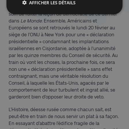
« ami » Macron, Netannyahou a été durement pris à
AFFICHER LES DÉTAILS
partie par le président français, et l’Élysée a pris
soin de fuiter la leçon de démocratie de ce dernier
dans
Le Monde
. Ensemble, Américains et
Européens se sont retrouvés le lundi 20 février au
siège de l’ONU à New York pour une « déclaration
présidentielle » condamnant les implantations
israéliennes en Cisjordanie, adoptée à l’unanimité
par les quinze membres du Conseil de sécurité. Au
train où vont les choses, la prochaine fois, ce sera
non une « déclaration présidentielle » sans effet
contraignant, mais une véritable résolution du
Conseil, à laquelle les États-Unis, agacés par le
comportement de leur turbulent et ingrat allié, se
garderont bien d’opposer leur droite de veto.
L’Histoire, déesse rusée comme chacun sait, est
peut-être en train de nous servir un plat à sa façon.
En essayant d’abattre l’édifice fragile de la