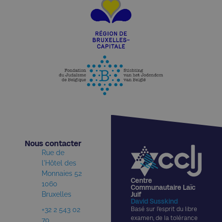
Nous contacter​
Rue de
l'Hôtel des
Monnaies 52
Centre
1060
Communautaire Laïc
Bruxelles
Juif
David Susskind
+32 2 543 02
Basé sur l’esprit du libre
examen, de la tolérance
70