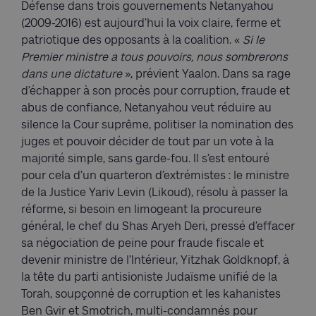
Défense dans trois gouvernements Netanyahou
(2009-2016) est aujourd’hui la voix claire, ferme et
patriotique des opposants à la coalition. «
Si le
Premier ministre a tous pouvoirs, nous sombrerons
dans une dictature
», prévient Yaalon. Dans sa rage
d’échapper à son procès pour corruption, fraude et
abus de confiance, Netanyahou veut réduire au
silence la Cour suprême, politiser la nomination des
juges et pouvoir décider de tout par un vote à la
majorité simple, sans garde-fou. Il s’est entouré
pour cela d’un quarteron d’extrémistes : le ministre
de la Justice Yariv Levin (Likoud), résolu à passer la
réforme, si besoin en limogeant la procureure
général, le chef du Shas Aryeh Deri, pressé d’effacer
sa négociation de peine pour fraude fiscale et
devenir ministre de l’Intérieur, Yitzhak Goldknopf, à
la tête du parti antisioniste Judaïsme unifié de la
Torah, soupçonné de corruption et les kahanistes
Ben Gvir et Smotrich, multi-condamnés pour