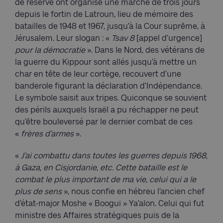
de réserve ont organisé une marche de trois jours
depuis le fortin de Latroun, lieu de mémoire des
batailles de 1948 et 1967, jusqu’à la Cour suprême, à
Jérusalem. Leur slogan : «
Tsav 8
[appel d’urgence]
pour la démocratie
». Dans le Nord, des vétérans de
la guerre du Kippour sont allés jusqu’à mettre un
char en tête de leur cortège, recouvert d’une
banderole figurant la déclaration d’Indépendance.
Le symbole saisit aux tripes. Quiconque se souvient
des périls auxquels Israël a pu réchapper ne peut
qu’être bouleversé par le dernier combat de ces
«
frères d’armes
».
«
J’ai combattu dans toutes les guerres depuis 1968,
à Gaza, en Cisjordanie, etc. Cette bataille est le
combat le plus important de ma vie, celui qui a le
plus de sens
», nous confie en hébreu l’ancien chef
d’état-major Moshe « Boogui » Ya’alon. Celui qui fut
ministre des Affaires stratégiques puis de la