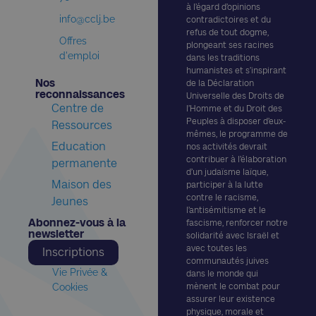
à l’égard d’opinions
info@cclj.be
contradictoires et du
refus de tout dogme,
Offres
plongeant ses racines
d'emploi
dans les traditions
humanistes et s’inspirant
Nos
de la Déclaration
reconnaissances​
Universelle des Droits de
Centre de
l’Homme et du Droit des
Peuples à disposer d’eux-
Ressources
mêmes, le programme de
Education
nos activités devrait
contribuer à l’élaboration
permanente
d’un judaïsme laïque,
Maison des
participer à la lutte
contre le racisme,
Jeunes
l’antisémitisme et le
Abonnez-vous à la
fascisme, renforcer notre
newsletter​
solidarité avec Israël et
avec toutes les
Inscriptions
communautés juives
Vie Privée &
dans le monde qui
Cookies
mènent le combat pour
assurer leur existence
physique, morale et