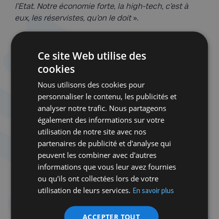
l’Etat. Notre économie forte, la high-tech, c’est à
eux, les réservistes, qu’on le doit
».
Les militaires sont inquiets par la casse judiciaire
comme citoyens et comme soldats.
Ce site Web utilise des
L’affaiblissement de la Cour suprême les laisserait
cookies
sans protection face à des mandats d’arrêt
Nous utilisons des cookies pour
émanant par exemple de la CPI, laquelle s’est
personnaliser le contenu, les publicités et
déclarée compétente en 2021 pour enquêter sur de
analyser notre trafic. Nous partageons
possibles crimes de guerre dans les Territoires
également des informations sur votre
occupés. L’un des moyens pour un pays d’échapper
utilisation de notre site avec nos
aux poursuites internationales est de diligenter ses
partenaires de publicité et d'analyse qui
propres investigations. Or quelle serait leur
peuvent les combiner avec d'autres
légitimité aux mains d’une justice politique ?
informations que vous leur avez fournies
ou qu'ils ont collectées lors de votre
Comme si cela ne suffisait pas, la refonte
utilisation de leurs services.
En savoir plus
sécuritaire en Cisjordanie vient aussi saper
l’autorité du nouveau chef d’état-major Herzi Halevi,
qui voit la police des frontières lui échapper au
ACCEPTER TOUT