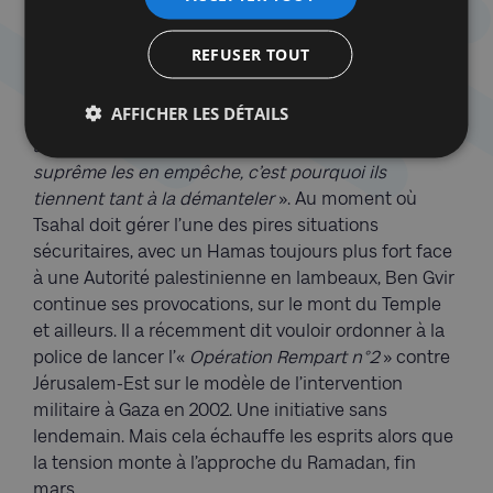
profit du ministre de la Sécurité Ben Gvir, tandis
qu’une grande partie de l’Administration civile
REFUSER TOUT
revient désormais à Smotrich. Autant offrir des
allumettes à «
deux pyromanes
», s’insurge Ya’alon :
AFFICHER LES DÉTAILS
ces deux annexionnistes «
veulent faire la guerre
aux Palestiniens, et le plus vite possible. La Cour
suprême les en empêche, c’est pourquoi ils
tiennent tant à la démanteler
». Au moment où
Tsahal doit gérer l’une des pires situations
sécuritaires, avec un Hamas toujours plus fort face
à une Autorité palestinienne en lambeaux, Ben Gvir
continue ses provocations, sur le mont du Temple
et ailleurs. Il a récemment dit vouloir ordonner à la
police de lancer l’«
Opération Rempart n°2
» contre
Jérusalem-Est sur le modèle de l’intervention
militaire à Gaza en 2002. Une initiative sans
lendemain. Mais cela échauffe les esprits alors que
la tension monte à l’approche du Ramadan, fin
mars.