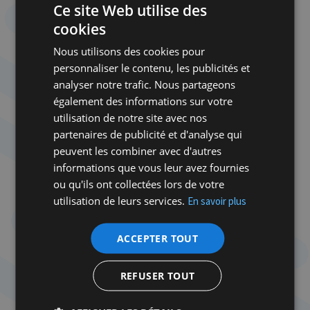
Regev en témoigne : «
Travailler avec l’équipe de
Ce site Web utilise des
Clarence House
[résidence du Prince de Galles]
cookies
était très différent
(…)
. Ils étaient beaucoup plus
Nous utilisons des cookies pour
compréhensifs et ouverts aux idées.
» D’autant que
personnaliser le contenu, les publicités et
dans un monde post-Brexit, le Royaume-Uni doit
analyser notre trafic. Nous partageons
diversifier ses liens. Depuis les Accords d’Abraham,
également des informations sur votre
il peut le faire avec Israël sans craindre de s’aliéner
utilisation de notre site avec nos
ses partenaires arabes.
partenaires de publicité et d'analyse qui
peuvent les combiner avec d'autres
Finalement, la levée de ce boycott officieux pourrait
informations que vous leur avez fournies
être imposée au
Foreign Office
par la nouvelle
ou qu'ils ont collectées lors de votre
Première ministre Liz Truss, qui dit étudier le
utilisation de leurs services.
En savoir plus
transfert de l’Ambassade de Grande-Bretagne à
Jérusalem. Sans doute est-ce la meilleure solution
pour un souverain si chaleureux envers la
ACCEPTER TOUT
communauté juive et si intéressé par Israël, mais
qui se trouve désormais, comme ses
REFUSER TOUT
prédécesseurs, soumis au strict devoir de réserve.