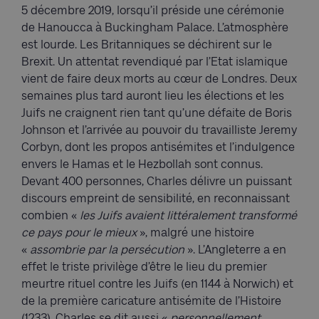
5 décembre 2019, lorsqu’il préside une cérémonie
de Hanoucca à Buckingham Palace. L’atmosphère
est lourde. Les Britanniques se déchirent sur le
Brexit. Un attentat revendiqué par l’Etat islamique
vient de faire deux morts au cœur de Londres. Deux
semaines plus tard auront lieu les élections et les
Juifs ne craignent rien tant qu’une défaite de Boris
Johnson et l’arrivée au pouvoir du travailliste Jeremy
Corbyn, dont les propos antisémites et l’indulgence
envers le Hamas et le Hezbollah sont connus.
Devant 400 personnes, Charles délivre un puissant
discours empreint de sensibilité, en reconnaissant
combien «
les Juifs avaient littéralement transformé
ce pays pour le mieux
», malgré une histoire
«
assombrie par la persécution
». L’Angleterre a en
effet le triste privilège d’être le lieu du premier
meurtre rituel contre les Juifs (en 1144 à Norwich) et
de la première caricature antisémite de l’Histoire
(1233). Charles se dit aussi «
personnellement