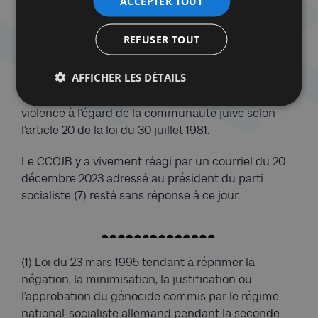
ACCEPTER TOUT
(6)
L’ambassadrice était tellement abasourdie par ces
REFUSER TOUT
propos qu’elle a cru à une erreur de traduction …
AFFICHER LES DÉTAILS
Ces propos calomnieux et diffamatoires sont
également de nature à inciter à la haine et à la
violence à l’égard de la communauté juive selon
l’article 20 de la loi du 30 juillet 1981.
Le CCOJB y a vivement réagi par un courriel du 20
décembre 2023 adressé au président du parti
socialiste (7) resté sans réponse à ce jour.
(1) Loi du 23 mars 1995 tendant à réprimer la
négation, la minimisation, la justification ou
l’approbation du génocide commis par le régime
national-socialiste allemand pendant la seconde