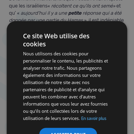
que les israéliens«
récoltent ce qu’ils ont semé»
et
qu’ «
aujourd’hui il y a une
petite
réponse qui a été
donnée
par une partie du Hamas
», il est indéniable
que ces propos pourraient inciter à la haine et à la
Ce site Web utilise des
violence à l’égard de la communauté juive selon
l’article 20 de la loi du 30 juillet 1981.
cookies
Nous utilisons des cookies pour
4.D’autre part et de manière tout aussi choquante,
personnaliser le contenu, les publicités et
la sénatrice
Nadia EL YOUSFI,
issue du parti
analyser notre trafic. Nous partageons
socialiste, a tenu le, le 18 décembre dernier, des
également des informations sur votre
propos scandaleux et antisémites, lors de l’audition
utilisation de notre site avec nos
de l’ambassadrice d’Israël, Madame Idit
partenaires de publicité et d'analyse qui
ROSENZWEIG-ABU, par la commission du
peuvent les combiner avec d'autres
renouveau démocratique, de la citoyenneté et des
informations que vous leur avez fournies
affaires internationales du Sénat. Ces propos sont
ou qu'ils ont collectées lors de votre
les suivants:«
Il
y
a aussi des rabbins qui sont
utilisation de leurs services.
En savoir plus
quand même inspectés (?)surplace, qui appellent
notamment au viol des femmes palestiniennes, et
j’en passe…
».