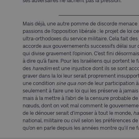
ses adversaires ne lâchent pas la pression.
Mais déjà, une autre pomme de discorde menace la 
passions de l’opposition libérale : le projet de loi
ultra-orthodoxes du service militaire. Cela fait d
accorde aux gouvernements successifs délai sur dé
qui divise gravement l’opinion. C’est fini désormais,
à dire qu’à faire. Pour les Israéliens qui portent l
des
haredim
est une injustice dont ils se sont acco
graver dans la loi leur serait proprement insupport
une condition
sine qua non
de leur participation à 
seulement à faire une loi qui les préserve à jamais 
mais à la mettre à l’abri de la censure probable d
nœuds, dont on voit mal comment le gouvernement
de le dénouer serait d’imposer à tout le monde,
ha
national, militaire ou civil selon les préférences
qu’on en parle depuis les années montre qu’il ne f