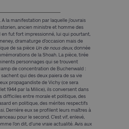
A la manifestation par laquelle j’ouvrais
’historien, ancien ministre et homme des
 en fut fort impressionné, lui qui pourtant,
eanneney, dramaturge d’occasion mais de
aïque de sa pièce
Un de nous deux
, donnée
mémorations de la Shoah. La pièce, tirée
inents personnages qui se trouvent
 camp de concentration de Buchenwald :
 sachent qui des deux paiera de sa vie
tueux propagandiste de Vichy (ce sera
let 1944 par la Milice), ils conversent dans
ns difficiles entre morale et politique, des
asard en politique, des mérites respectifs
i. Derrière eux se profilent leurs maîtres à
nceau pour le second. C’est vif, enlevé,
mme l’on dit, d’une vraie actualité. Avis aux