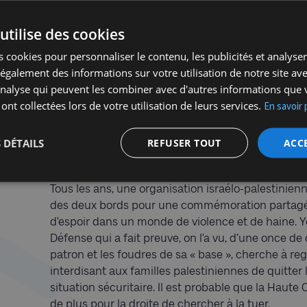
Sur une telle toile de fond, on comprend que les 
utilise des cookies
e
excessif les festivités du 75
anniversaire de l’Etat j
 cookies pour personnaliser le contenu, les publicités et analyser 
souvenir des soldats tombés au champ d’honneur e
galement des informations sur votre utilisation de notre site av
Hazikaron
), les familles iront se recueillir sur la
'analyse qui peuvent les combiner avec d'autres informations que 
organisations ont fait savoir que les ministres et
 ont collectées lors de votre utilisation de leurs services.
En savoir 
seront pas les biens venus dans les cimetières mili
au service (voir plus haut). On peut s’attendre à 
 DÉTAILS
REFUSER TOUT
ACC
l’atmosphère de recueillement et à la solennité 
qu’il touche.
Tous les ans, une organisation israélo-palestinienn
des deux bords pour une commémoration partagée 
d’espoir dans un monde de violence et de haine. Y
Défense qui a fait preuve, on l’a vu, d’une once de
patron et les foudres de sa « base », cherche à re
interdisant aux familles palestiniennes de quitter 
situation sécuritaire. Il est probable que la Haute
de plus pour la droite de chercher à la tuer.