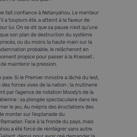
 ne fait confiance à Netanyahou. Le menteur
l a toujours été, a atteint à la faveur de
ur lui. On se dit que sa pause n’est qu’une
; que son plan de destruction du système
n procès, ou du moins la haute main sur la
ndamnation probable, le relâcheront en
 moment propice pour passer à la Knesset ;
t de maintenir la pression.
 paie. Si le Premier ministre a lâché du lest,
n des forces vives de la nation ; la mutinerie
 avril par l’agence de notation Moody’s de la
élienne ; sa plongée spectaculaire dans les
lmer le jeu. Au mépris des éructations des
s de monter sur l’esplanade du
 Ramadan. Face à la fronde du pays, mais
ahou a été forcé de réintégrer sans autre
Gallant, démis pour avoir osé demander la