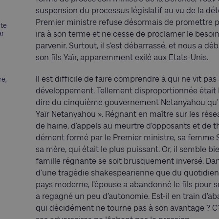
suspension du processus législatif au vu de la dété
Premier ministre refuse désormais de promettre p
nte
ar
ira à son terme et ne cesse de proclamer le besoin
parvenir. Surtout, il s’est débarrassé, et nous a 
son fils Yaïr, apparemment exilé aux Etats-Unis.
Il est difficile de faire comprendre à qui ne vit pas
re,
développement. Tellement disproportionnée était l
dire du cinquième gouvernement Netanyahou qu’il 
Yaïr Netanyahou ». Régnant en maître sur les réseau
de haine, d’appels au meurtre d’opposants et de th
dément formé par le Premier ministre, sa femme Sarah
sa mère, qui était le plus puissant. Or, il semble b
famille régnante se soit brusquement inversé. Da
d’une tragédie shakespearienne que du quotidien
pays moderne, l’épouse a abandonné le fils pour 
a regagné un peu d’autonomie. Est-il en train d’ab
qui décidément ne tourne pas à son avantage ? C’e