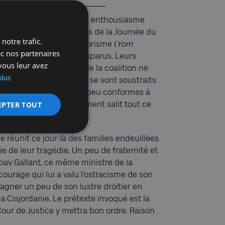
Israéliens préparent sans enthousiasme
uif. La veille, 24 avril, lors de la Journée du
notre trafic.
t des victimes du terrorisme (
Yom
ec nos partenaires
 tombe de leurs proches disparus. Leurs
vous leur avez
 membres de la Knesset de la coalition ne
plus
taires, surtout ceux qui se sont soustraits
des scènes déplaisantes, peu conformes à
EPTER TOUT
du moment. Ce gouvernement salit tout ce
e réunit ce jour-là des familles endeuillées
de leur tragédie. Un peu de fraternité et
oav Gallant, ce même ministre de la
 courage qui lui a valu l’ostracisme de son
gagner un peu de son lustre droitier en
la Cisjordanie. Le prétexte invoqué est la
 Cour de Justice y mettra bon ordre. Raison