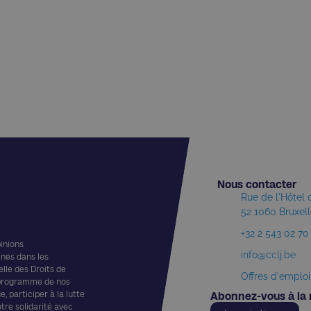
Nous contacter​
Rue de l'Hôtel
52 1060 Bruxel
+32 2 543 02 70
pinions
info@cclj.be
ines dans les
elle des Droits de
Offres d'emploi
 programme de nos
, participer à la lutte
Abonnez-vous à la 
otre solidarité avec