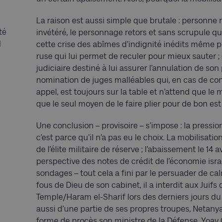
La raison est aussi simple que brutale : personne
té
invétéré, le personnage retors et sans scrupule qu’i
l
cette crise des abîmes d’indignité inédits même po
ruse qui lui permet de reculer pour mieux sauter 
judiciaire destiné à lui assurer l’annulation de so
nomination de juges malléables qui, en cas de co
appel, est toujours sur la table et n’attend que le
que le seul moyen de le faire plier pour de bon es
Une conclusion – provisoire – s’impose : la pression
c’est parce qu’il n’a pas eu le choix. La mobilisatio
de l’élite militaire de réserve ; l’abaissement le 14
perspective des notes de crédit de l’économie isra
sondages – tout cela a fini par le persuader de ca
fous de Dieu de son cabinet, il a interdit aux Juif
Temple/Haram el-Sharif lors des derniers jours du
aussi d’une partie de ses propres troupes, Netany
forme de procès son ministre de la Défense, Yoav 