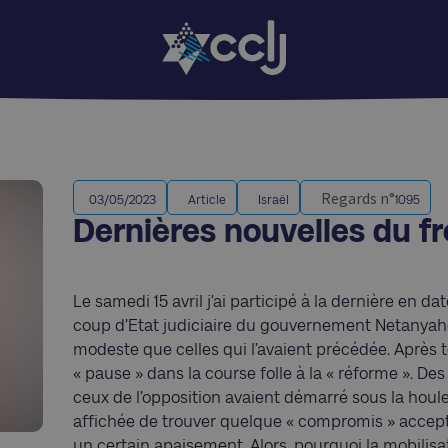
Regards n°
03/05/2023
Article
Israël
1095
Dernières nouvelles du fr
Le samedi 15 avril j’ai participé à la dernière en 
coup d’Etat judiciaire du gouvernement Netanyahou
modeste que celles qui l’avaient précédée. Après 
« pause » dans la course folle à la « réforme ». De
ceux de l’opposition avaient démarré sous la houlet
affichée de trouver quelque « compromis » accept
un certain apaisement. Alors, pourquoi la mobilisati