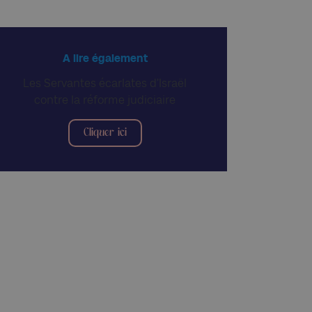
A lire également
Les Servantes écarlates d’Israël
contre la réforme judiciaire
Cliquer ici