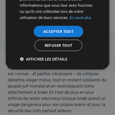
clique, mais pas non plus de mettre Israël au ban
informations que vous leur avez fournies
des nations… »
ou qu'ils ont collectées lors de votre
utilisation de leurs services.
En savoir plus
C’est une fausse alternative. Voter, ce n’est pas
donner un blanc-seing au gouvernement israélien.
ACCEPTER TOUT
C’est au contraire revendiquer le droit de porter une
voix critique, progressiste, européenne, attachée à
la démocratie et à la paix.
REFUSER TOUT
Refuser toute solidarité avec Israël sous prétexte de
AFFICHER LES DÉTAILS
désaccord profond avec le gouvernement
Netanyahou, c’est s’enfermer dans une impasse. Il
est normal – et parfois nécessaire – de critiquer,
débattre, exiger mieux, tout en restant solidaires du
peuple juif mondial et en revendiquant notre
attachement à Israël. Et il est de plus en plus
difficile de rester silencieux lorsque Israël prend un
virage dangereux pour son propre avenir et pour la
sécurité des Juifs partout ailleurs.