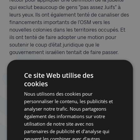
qui exclut beaucoup de gens “pas assez Juifs” à
leurs yeux. Ils ont également tenté de canaliser des
financements importants de l’OSM vers les
nouvelles colonies dans les territoires occupés. Et
ils ont tenté de faire adopter une motion pour
soutenir le coup d’état juridique que le
gouvernement israélien tentait de faire passer.
Ne pas voter, c’est leur donner la main sur la
Ce site Web utilise des
définition du judaïsme mondial, sur la répartition
des ressources, sur la voix qui sera entendue à
cookies
Jérusalem comme à Bruxelles.
Nous utilisons des cookies pour
personnaliser le contenu, les publicités et
On peut critiquer le gouvernement israélien et
rester attachés à Israël
analyser notre trafic. Nous partageons
David hésite aussi à soutenir une liste ouvertement
également des informations sur votre
en porte-à-faux avec le gouvernement en Israël: «
utilisation de notre site avec nos
Je n’ai pas envie de donner mon soutien
partenaires de publicité et d'analyse qui
inconditionnel à tout ce que font Netanyahou et sa
peuvent les combiner avec d'autres