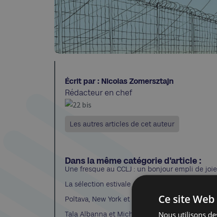
Écrit par : Nicolas Zomersztajn
Rédacteur en chef
Les autres articles de cet auteur
Dans la même catégorie d'article :
Une fresque au CCLJ : un bonjour empli de joie
La sélection estivale de Tamara Weinstock
Ce site Web 
Poltava, New York et leurs fantômes
Nous utilisons des
Tala Albanna et Michelle Amzalak, Nos coeurs