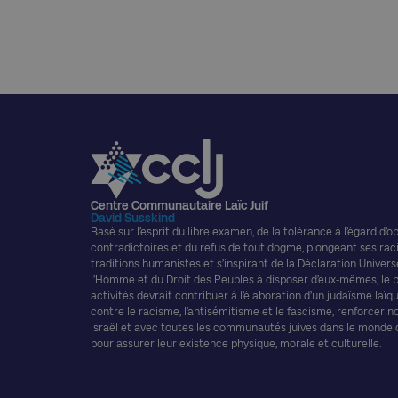
Centre Communautaire Laïc Juif
David Susskind
Basé sur l’esprit du libre examen, de la tolérance à l’égard d’o
contradictoires et du refus de tout dogme, plongeant ses rac
traditions humanistes et s’inspirant de la Déclaration Univers
l’Homme et du Droit des Peuples à disposer d’eux-mêmes, le
activités devrait contribuer à l’élaboration d’un judaïsme laïque
contre le racisme, l’antisémitisme et le fascisme, renforcer n
Israël et avec toutes les communautés juives dans le monde
pour assurer leur existence physique, morale et culturelle.