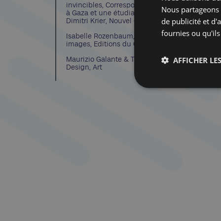
invincibles, Correspondance entre une étudia
Nous partageons é
à Gaza et une étudiante en Israël, présentée p
de publicité et d
Dimitri Krier, Nouvel Obs/Flammarion, 165 p.
fournies ou qu'ils
Isabelle Rozenbaum, Rozebud. Autoscopie des
images, Editions du Canoë, 235 p.
AFFICHER LES
Maurizio Galante & Tal Lancman : Haute Coutu
Design, Art