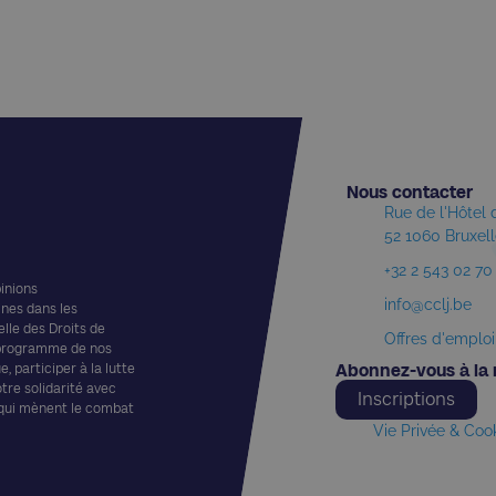
Nous contacter​
Rue de l'Hôtel
52 1060 Bruxel
+32 2 543 02 70
pinions
info@cclj.be
ines dans les
elle des Droits de
Offres d'emploi
 programme de nos
, participer à la lutte
Abonnez-vous à la 
otre solidarité avec
Inscriptions
 qui mènent le combat
Vie Privée & Coo