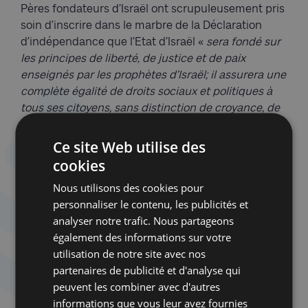
Pères fondateurs d’Israël ont scrupuleusement pris
soin d’inscrire dans le marbre de la Déclaration
d’indépendance que l’Etat d’Israël «
sera fondé sur
les principes de liberté, de justice et de paix
enseignés par les prophètes d’Israël; il assurera une
complète égalité de droits sociaux et politiques à
tous ses citoyens, sans distinction de croyance, de
race ou de sexe; il garantira la pleine liberté de
conscience, de culte, d’éducation et de culture; il
Ce site Web utilise des
assurera la sauvegarde et l’inviolabilité des Lieux
cookies
saints et des sanctuaires de toutes les religions et
Nous utilisons des cookies pour
respectera les principes de la Charte des Nations
personnaliser le contenu, les publicités et
unies
».
analyser notre trafic. Nous partageons
également des informations sur votre
Rien n’indique que la nouvelle majorité
utilisation de notre site avec nos
parlementaire soit prête à inscrire son action
partenaires de publicité et d'analyse qui
gouvernementale dans le respect de cette
peuvent les combiner avec d'autres
Déclaration figurant pourtant au sommet de la
informations que vous leur avez fournies
hiérarchie des normes légales israéliennes. Nous