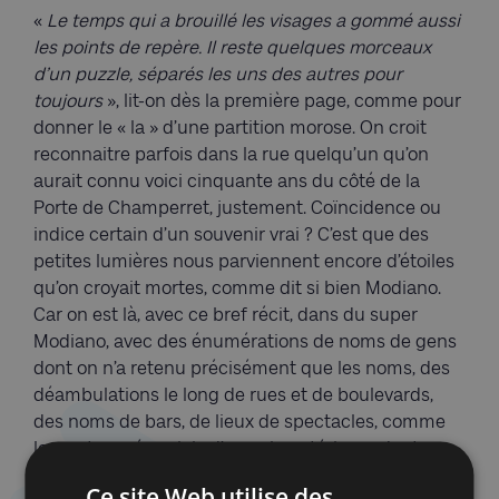
«
Le temps qui a brouillé les visages a gommé aussi
les points de repère. Il reste quelques morceaux
d’un puzzle, séparés les uns des autres pour
toujours
», lit-on dès la première page, comme pour
donner le « la » d’une partition morose. On croit
reconnaitre parfois dans la rue quelqu’un qu’on
aurait connu voici cinquante ans du côté de la
Porte de Champerret, justement. Coïncidence ou
indice certain d’un souvenir vrai ? C’est que des
petites lumières nous parviennent encore d’étoiles
qu’on croyait mortes, comme dit si bien Modiano.
Car on est là, avec ce bref récit, dans du super
Modiano, avec des énumérations de noms de gens
dont on n’a retenu précisément que les noms, des
déambulations le long de rues et de boulevards,
des noms de bars, de lieux de spectacles, comme
les restes mémoriels d’une vie antérieure dont ne
subsistent que des bribes, à croire que tout cela
Ce site Web utilise des