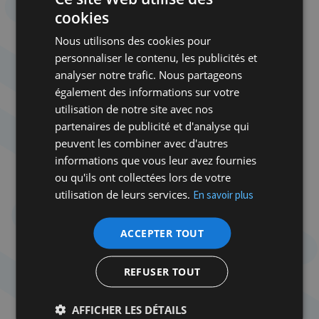
n’était qu’un rêve… On n’est sûr de rien, la mémoire
cookies
s’embrouille, cela fait si longtemps… On dirait du
Modiano s’amusant – ou s’efforçant – à faire du
Nous utilisons des cookies pour
Modiano, et à y parvenir comme un grand artiste,
personnaliser le contenu, les publicités et
comme Duras excellait à faire du Duras ou Chagall
analyser notre trafic. Nous partageons
du Chagall.
également des informations sur votre
utilisation de notre site avec nos
partenaires de publicité et d'analyse qui
peuvent les combiner avec d'autres
A lire également
informations que vous leur avez fournies
Je lis, tu lis, ils
ou qu'ils ont collectées lors de votre
écrivent… Paule
utilisation de leurs services.
En savoir plus
Darmon,
Cherche David
ACCEPTER TOUT
éperdument,
roman, Éditions
de l’Antilope, 321
REFUSER TOUT
p.
AFFICHER LES DÉTAILS