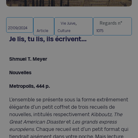
,
Regards n°
Vie Juive
27/09/2024
Article
Culture
1075
Je lis, tu lis, ils écrivent…
Shmuel T. Meyer
Nouvelles
Metropolis, 444 p.
L’ensemble se présente sous la forme extrêmement
élégante d’un petit coffret de trois recueils de
nouvelles, intitulés respectivement
Kibboutz
,
The
Great American Disaster
et
Les grands express
européens
. Chaque recueil est d’un petit format qui
tiendrait aisément dans votre poche. Mais lecture