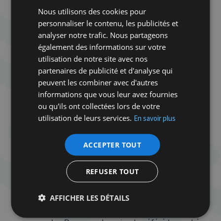
Nous utilisons des cookies pour
On se souvient de l’admirable récit de l’écrivain et
personnaliser le contenu, les publicités et
psychanalyste Philippe Grimbert,
Un
analyser notre trafic. Nous partageons
Secret
(Grasset, 2004), dont Claude Miller allait
également des informations sur votre
s’emparer pour réaliser une belle adaptation avec
utilisation de notre site avec nos
Cécile de France et Patrick Bruel. Grimbert
partenaires de publicité et d'analyse qui
aujourd’hui nous revient avec un autre récit mené
peuvent les combiner avec d'autres
du point de vue d’un narrateur, Paul, lui-même
informations que vous leur avez fournies
écrivain, d’ailleurs en mal d’inspiration. Il commence
ou qu'ils ont collectées lors de votre
par un arrêt cardiaque pratiquement sous les yeux
utilisation de leurs services.
En savoir plus
de sa femme Irène, accident dont il réchappe. Il se
trouve que notre héros donne des conférences fort
ACCEPTER TOUT
courues, dont les thèmes sont précisément ce sur
quoi porte sa spécialité, à savoir la mort et le deuil.
REFUSER TOUT
Grâce désormais à une pile logée dans sa poitrine,
Paul survit. Mais c’est sa femme Irène qui sombre,
AFFICHER LES DÉTAILS
sans qu’on comprenne d’ailleurs très bien de quoi
elle souffre. Une blessure d’enfance, croit-on