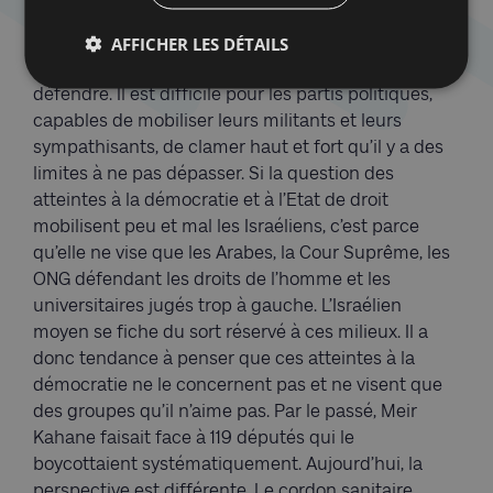
affaiblit les fondements démocratiques d’Israël.
Ces atteintes à la démocratie tiennent à la faiblesse
AFFICHER LES DÉTAILS
croissante des forces israéliennes capables de la
défendre. Il est difficile pour les partis politiques,
capables de mobiliser leurs militants et leurs
sympathisants, de clamer haut et fort qu’il y a des
limites à ne pas dépasser. Si la question des
atteintes à la démocratie et à l’Etat de droit
mobilisent peu et mal les Israéliens, c’est parce
qu’elle ne vise que les Arabes, la Cour Suprême, les
ONG défendant les droits de l’homme et les
universitaires jugés trop à gauche. L’Israélien
moyen se fiche du sort réservé à ces milieux. Il a
donc tendance à penser que ces atteintes à la
démocratie ne le concernent pas et ne visent que
des groupes qu’il n’aime pas. Par le passé, Meir
Kahane faisait face à 119 députés qui le
boycottaient systématiquement. Aujourd’hui, la
perspective est différente. Le cordon sanitaire