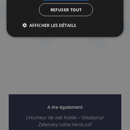
défauts, le modèle européen de la démocratie
libérale fondé sur l’Etat de droit fonctionne bien et
REFUSER TOUT
sûrement mieux que le régime autoritaire et brutal
incarné par la Russie de Poutine.
AFFICHER LES DÉTAILS
A lire également
L’Humeur de Joël Kotek – Volodymyr
Zelensky notre héros juif