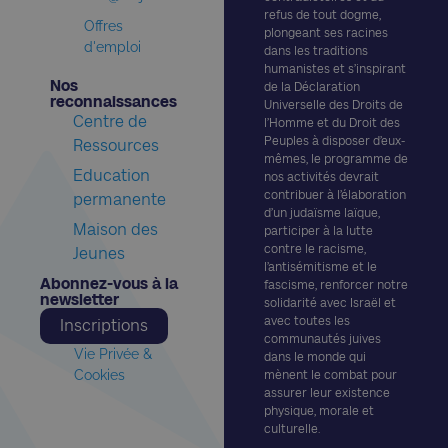
refus de tout dogme,
Offres
plongeant ses racines
d'emploi
dans les traditions
humanistes et s’inspirant
Nos
de la Déclaration
reconnaissances​
Universelle des Droits de
Centre de
l’Homme et du Droit des
Peuples à disposer d’eux-
Ressources
mêmes, le programme de
Education
nos activités devrait
contribuer à l’élaboration
permanente
d’un judaïsme laïque,
Maison des
participer à la lutte
contre le racisme,
Jeunes
l’antisémitisme et le
Abonnez-vous à la
fascisme, renforcer notre
newsletter​
solidarité avec Israël et
avec toutes les
Inscriptions
communautés juives
Vie Privée &
dans le monde qui
Cookies
mènent le combat pour
assurer leur existence
physique, morale et
culturelle.