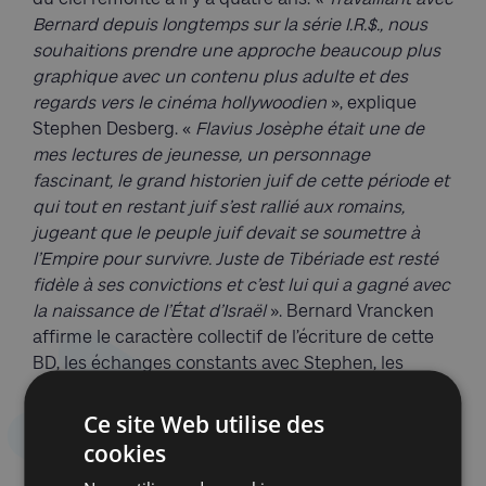
Bernard depuis longtemps sur la série I.R.$., nous
souhaitions prendre une approche beaucoup plus
graphique avec un contenu plus adulte et des
regards vers le cinéma hollywoodien
», explique
Stephen Desberg. «
Flavius Josèphe était une de
mes lectures de jeunesse, un personnage
fascinant, le grand historien juif de cette période et
qui tout en restant juif s’est rallié aux romains,
jugeant que le peuple juif devait se soumettre à
l’Empire pour survivre. Juste de Tibériade est resté
fidèle à ses convictions et c’est lui qui a gagné avec
la naissance de l’État d’Israël
». Bernard Vrancken
affirme le caractère collectif de l’écriture de cette
BD, les échanges constants avec Stephen, les
éditeurs Daniel Maghen et Vincent Odin.
Ce site Web utilise des
Il remarque : «
C’est la première fois que je dessine
cookies
une BD dont l’action se déroule pendant la Seconde