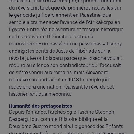
Jérusalem, exilé en Allemagne, espèrent triompher
du rêve sioniste et que de premières nouvelles sur
le génocide juif parviennent en Palestine, que
semble alors menacer l’avance de l’Afrikakorps en
Égypte. Entre récit d’aventure et fresque historique,
cette captivante BD incite le lecteur à
reconsidérer « un passé qui ne passe pas ». Happy
ending : les écrits de Juste de Tibériade sur la
révolte juive ont disparu parce que Josèphe voulait
réduire au silence son contradicteur qui l’accusait
de s’être vendu aux romains, mais Alexandre
retrouve son portrait et en 1948 le peuple juif
redeviendra une nation, réalisant le rêve de cet
historien antique méconnu.
Humanité des protagonistes
Depuis l’enfance, l’archéologie fascine Stephen
Desberg, tout comme l’histoire biblique et la
Deuxième Guerre mondiale. La genèse des Enfants
du ciel remonte à il y a quatre ans.
« Travaillant avec