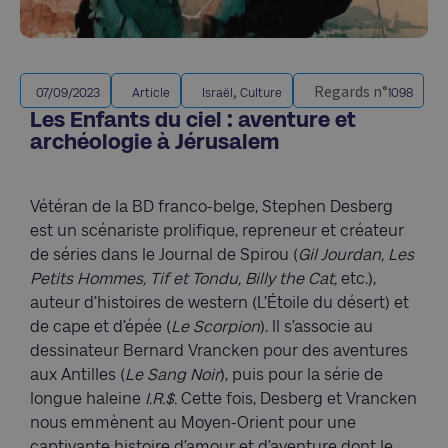
,
Regards n°
07/09/2023
Article
Israël
Culture
1098
Les Enfants du ciel : aventure et
archéologie à Jérusalem
Vétéran de la BD franco-belge, Stephen Desberg
est un scénariste prolifique, repreneur et créateur
de séries dans le Journal de Spirou (
Gil Jourdan, Les
Petits Hommes, Tif et Tondu, Billy the Cat,
etc.),
auteur d’histoires de western (L’Étoile du désert) et
de cape et d’épée (
Le Scorpion
). Il s’associe au
dessinateur Bernard Vrancken pour des aventures
aux Antilles (
Le Sang Noir
), puis pour la série de
longue haleine
I.R.$.
Cette fois, Desberg et Vrancken
nous emmènent au Moyen-Orient pour une
captivante histoire d’amour et d’aventure dont le