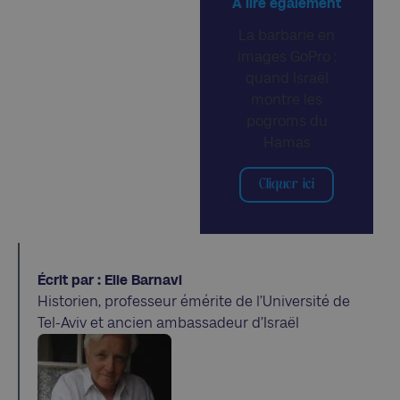
A lire également
La barbarie en
images GoPro :
quand Israël
montre les
pogroms du
Hamas
Cliquer ici
Écrit par : Elie Barnavi
Historien, professeur émérite de l’Université de
Tel-Aviv et ancien ambassadeur d’Israël