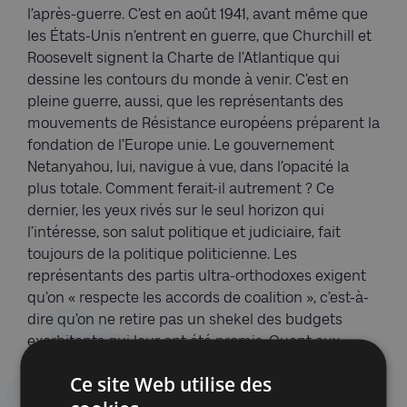
l’après-guerre. C’est en août 1941, avant même que
les États-Unis n’entrent en guerre, que Churchill et
Roosevelt signent la Charte de l’Atlantique qui
dessine les contours du monde à venir. C’est en
pleine guerre, aussi, que les représentants des
mouvements de Résistance européens préparent la
fondation de l’Europe unie. Le gouvernement
Netanyahou, lui, navigue à vue, dans l’opacité la
plus totale. Comment ferait-il autrement ? Ce
dernier, les yeux rivés sur le seul horizon qui
l’intéresse, son salut politique et judiciaire, fait
toujours de la politique politicienne. Les
représentants des partis ultra-orthodoxes exigent
qu’on « respecte les accords de coalition », c’est-à-
dire qu’on ne retire pas un shekel des budgets
exorbitants qui leur ont été promis. Quant aux
ministres de l’extrême droite religieuse
Ce site Web utilise des
suprémaciste, ils exploitent la campagne de Gaza
pour chasser de leurs terres les Palestiniens de