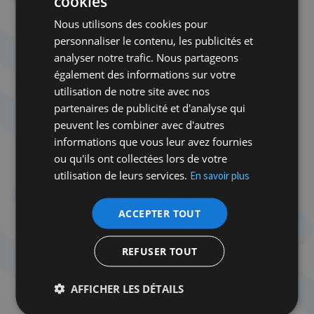
cookies
Cisjordanie et se répandent en déclarations
Nous utilisons des cookies pour
incendiaires qui donnent du grain à moudre à nos
personnaliser le contenu, les publicités et
pires ennemis. L’un veut raser la bande de Gaza et
analyser notre trafic. Nous partageons
tuer tous ses habitants, un autre suggère de lâcher
également des informations sur votre
une bombe nucléaire sur le territoire, tous refusent
utilisation de notre site avec nos
toute « concession » à l’Autorité palestinienne et
partenaires de publicité et d'analyse qui
préparent le « retour » aux implantations qui s’y
peuvent les combiner avec d'autres
trouvaient avant leur démantèlement en 2005.
informations que vous leur avez fournies
Inutile de polémiquer avec ces gens ; c’est à
ou qu'ils ont collectées lors de votre
Netanyahou qu’il faut demander des comptes, lui
utilisation de leurs services.
En savoir plus
qui les a sortis des marges boueuses de la politique
et de la société israélienne pour les propulser en
ACCEPTER TOUT
leur centre.
REFUSER TOUT
Je n’ai jamais été un obsédé de l’antisémitisme. En
AFFICHER LES DÉTAILS
bon héritier des Lumières, j’avais tendance à penser
que mon ami Joël Kotek, excellent représentant du