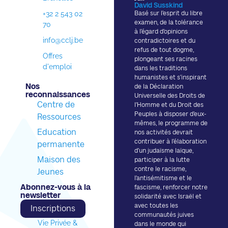
David Susskind
+32 2 543 02
Basé sur l’esprit du libre
examen, de la tolérance
70
à l’égard d’opinions
info@cclj.be
contradictoires et du
refus de tout dogme,
Offres
plongeant ses racines
d'emploi
dans les traditions
humanistes et s’inspirant
Nos
de la Déclaration
reconnaissances​
Universelle des Droits de
Centre de
l’Homme et du Droit des
Peuples à disposer d’eux-
Ressources
mêmes, le programme de
Education
nos activités devrait
contribuer à l’élaboration
permanente
d’un judaïsme laïque,
Maison des
participer à la lutte
contre le racisme,
Jeunes
l’antisémitisme et le
Abonnez-vous à la
fascisme, renforcer notre
newsletter​
solidarité avec Israël et
avec toutes les
Inscriptions
communautés juives
Vie Privée &
dans le monde qui