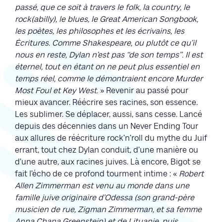
passé, que ce soit à travers le folk, la country, le
rock(abilly), le blues, le Great American Songbook,
les poètes, les philosophes et les écrivains, les
Écritures. Comme Shakespeare, ou plutôt ce qu’il
nous en reste, Dylan n’est pas ‘‘de son temps’’. Il est
éternel, tout en étant on ne peut plus essentiel en
temps réel, comme le démontraient encore Murder
Most Foul et Key West.
» Revenir au passé pour
mieux avancer. Réécrire ses racines, son essence.
Les sublimer. Se déplacer, aussi, sans cesse. Lancé
depuis des décennies dans un Never Ending Tour
aux allures de réécriture rock’n’roll du mythe du Juif
errant, tout chez Dylan conduit, d’une manière ou
d’une autre, aux racines juives. Là encore, Bigot se
fait l’écho de ce profond tourment intime : «
Robert
Allen Zimmerman est venu au monde dans une
famille juive originaire d’Odessa (son grand-père
musicien de rue, Zigman Zimmerman, et sa femme
Anna Chana Greenstein) et de Lituanie, puis