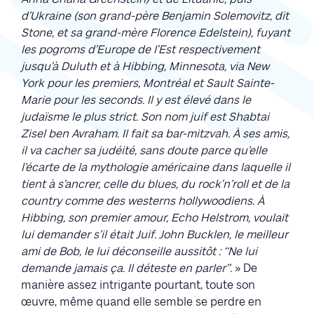
d’Ukraine (son grand-père Benjamin Solemovitz, dit
Stone, et sa grand-mère Florence Edelstein), fuyant
les pogroms d’Europe de l’Est respectivement
jusqu’à Duluth et à Hibbing, Minnesota, via New
York pour les premiers, Montréal et Sault Sainte-
Marie pour les seconds. Il y est élevé dans le
judaïsme le plus strict. Son nom juif est Shabtai
Zisel ben Avraham. Il fait sa bar-mitzvah. À ses amis,
il va cacher sa judéité, sans doute parce qu’elle
l’écarte de la mythologie américaine dans laquelle il
tient à s’ancrer, celle du blues, du rock’n’roll et de la
country comme des westerns hollywoodiens. À
Hibbing, son premier amour, Echo Helstrom, voulait
lui demander s’il était Juif. John Bucklen, le meilleur
ami de Bob, le lui déconseille aussitôt : ‘‘Ne lui
demande jamais ça. Il déteste en parler’’.
» De
manière assez intrigante pourtant, toute son
œuvre, même quand elle semble se perdre en