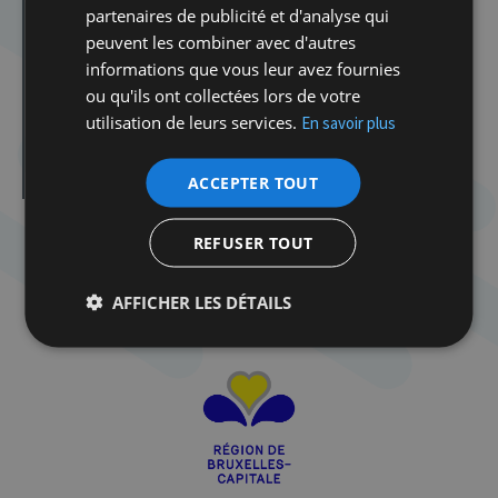
convictionnels : balises pour le(s) débat(s)
partenaires de publicité et d'analyse qui
peuvent les combiner avec d'autres
Le retour de la race dans les nouveaux discours
antiracistes
informations que vous leur avez fournies
ou qu'ils ont collectées lors de votre
Idéologies « indigénistes » : quelles incidences sur le
monde juif ?
utilisation de leurs services.
En savoir plus
Les centres d’extermination nazis, spécificité de la
Shoah (1941-1944)
ACCEPTER TOUT
REFUSER TOUT
AFFICHER LES DÉTAILS