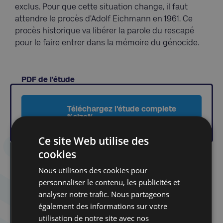
exclus. Pour que cette situation change, il faut
attendre le procès d’Adolf Eichmann en 1961. Ce
procès historique va libérer la parole du rescapé
pour le faire entrer dans la mémoire du génocide.
PDF de l'étude
Téléchargez l'étude complete
%size%
Ce site Web utilise des
cookies
Dans la même catégorie d'article :
Étude | Le conflit à Gaza et le droit international. Un
Nous utilisons des cookies pour
abus d’autorité académique ?
personnaliser le contenu, les publicités et
Un an après le 7 octobre… Antisionisme,
analyser notre trafic. Nous partageons
antisémitisme, critique d’Israël : de quoi parlons-
nous ?
également des informations sur votre
utilisation de notre site avec nos
Neutralité, fonction publique et port des signes