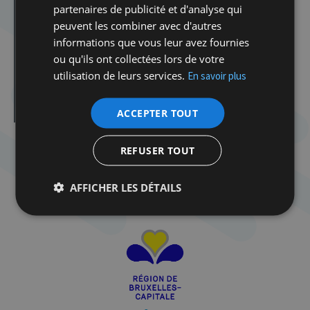
Tala Albanna et Michelle Amzalak, Nos coeurs
partenaires de publicité et d'analyse qui
invincibles, Correspondance entre une étudiante à
peuvent les combiner avec d'autres
Gaza et une étudiante en Israël, présentée par Dimitri
Krier, Nouvel Obs/Flammarion, 165 p.
informations que vous leur avez fournies
ou qu'ils ont collectées lors de votre
Isabelle Rozenbaum, Rozebud. Autoscopie des
images, Editions du Canoë, 235 p.
utilisation de leurs services.
En savoir plus
Maurizio Galante & Tal Lancman : Haute Couture,
Design, Art
ACCEPTER TOUT
REFUSER TOUT
AFFICHER LES DÉTAILS