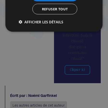
envoient des robots au front pour régaler les
soldats d’entrecôtes fumées et d’ananas juteux.
REFUSER TOUT
AFFICHER LES DÉTAILS
A lire également
Interdum pugna
cessat,
disciplina
numquam
cessat*
Cliquer ici
Écrit par : Noémi Garfinkel
Les autres articles de cet auteur