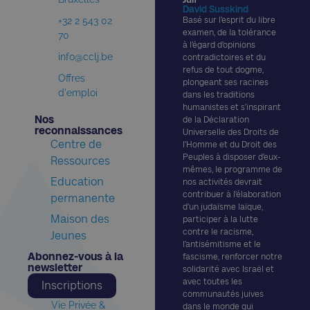
David Susskind
+32 2 543 02
Basé sur l’esprit du libre
examen, de la tolérance
70
à l’égard d’opinions
info@cclj.be
contradictoires et du
refus de tout dogme,
Offres
plongeant ses racines
d'emploi
dans les traditions
humanistes et s’inspirant
Nos
de la Déclaration
reconnaissances​
Universelle des Droits de
Centre de
l’Homme et du Droit des
Peuples à disposer d’eux-
Ressources
mêmes, le programme de
Education
nos activités devrait
contribuer à l’élaboration
permanente
d’un judaïsme laïque,
Maison des
participer à la lutte
contre le racisme,
Jeunes
l’antisémitisme et le
Abonnez-vous à la
fascisme, renforcer notre
newsletter​
solidarité avec Israël et
avec toutes les
Inscriptions
communautés juives
Vie Privée &
dans le monde qui