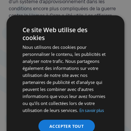
d’un système d’approvisionnement dans les
conditions encore plus compliquées de la guerre
contre le Hamas à Gaza a été utile. Les officiers
e
logistiques de la 98
division expliquent que
Ce site Web utilise des
l’installation de congélateurs alimentés par
cookies
générateur, de fours à pizza, de bars à sushi et de
rôtisseries à shawarma mobiles les a convaincus
Nous utilisons des cookies pour
qu’il n’y avait aucune raison que les combattants
personnaliser le contenu, les publicités et
mobilisés contre le Hezbollah au Liban ne
analyser notre trafic. Nous partageons
bénéficient pas eux aussi des bons petits plats
également des informations sur votre
d’
ima
Israël.
utilisation de notre site avec nos
partenaires de publicité et d'analyse qui
Lorsque je déplore qu’une partie de mes impôts en
peuvent les combiner avec d'autres
Belgique serve à subsidier des associations socio-
informations que vous leur avez fournies
culturelles belges qui promeuvent l’intifada globale,
ou qu'ils ont collectées lors de votre
de Bruxelles à Gaza, et que tant de responsables
utilisation de leurs services.
En savoir plus
politiques aient bradé leur boussole morale pour
quelques voix et un plat de lentilles, je me console
ACCEPTER TOUT
en songeant aux Israéliens dont les impôts