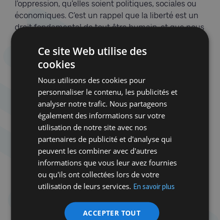
l’oppression, qu’elles soient politiques, sociales ou
économiques. C’est un rappel que la liberté est un
droit fondamental de tout être humain, et que nous
devons continuellement lutter pour préserver cette
Ce site Web utilise des
liberté, non seulement pour nous-mêmes, mais
cookies
aussi pour les autres.
Nous utilisons des cookies pour
En Israël et en Palestine, région marquée par des
personnaliser le contenu, les publicités et
décennies de conflits et de souffrances, le
analyser notre trafic. Nous partageons
message de Pessah prend une résonance
également des informations sur votre
particulière. Aujourd’hui plus que jamais une
utilisation de notre site avec nos
libération s’impose
:
de l’escalade de la violence, de
partenaires de publicité et d'analyse qui
l’occupation, du terrorisme, de la peur et des
peuvent les combiner avec d'autres
préjugés qui divisent les communautés. Dans
informations que vous leur avez fournies
l’optique d’une paix durable et équitable qui
ou qu'ils ont collectées lors de votre
permettrait à chacun de vivre dans la sécurité et la
utilisation de leurs services.
En savoir plus
prospérité.
En cette période de Pessah, alors que nous nous
ACCEPTER TOUT