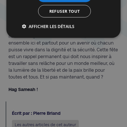
rassemblerons autour de la table du seder pour
commémorer notre histoire, nos traditions et la
REFUSER TOUT
construction de notre identité juive, rappelons-
nous également que nous sommes tous liés par
AFFICHER LES DÉTAILS
notre humanité commune. Le combat pour la
liberté et la paix est de notre ressort, en œuvrant
ensemble ici et partout pour un avenir où chacun
puisse vivre dans la dignité et la sécurité. Cette fête
est un rappel permanent qui doit nous inspirer à
travailler sans relâche pour un monde meilleur, où
la lumière de la liberté et de la paix brille pour
toutes et tous. Et si pas maintenant, quand ?
Hag Sameah !
Écrit par : Pierre Briand
Les autres articles de cet auteur