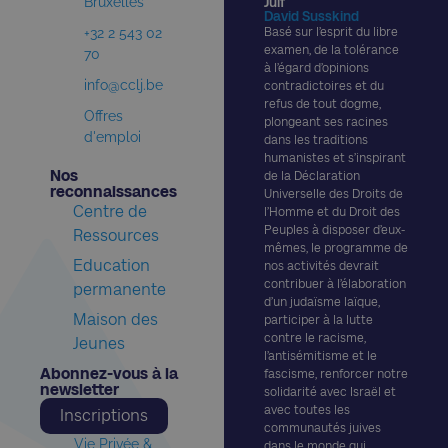
Bruxelles
Juif
David Susskind
+32 2 543 02
Basé sur l’esprit du libre
examen, de la tolérance
70
à l’égard d’opinions
info@cclj.be
contradictoires et du
refus de tout dogme,
Offres
plongeant ses racines
d'emploi
dans les traditions
humanistes et s’inspirant
Nos
de la Déclaration
reconnaissances​
Universelle des Droits de
Centre de
l’Homme et du Droit des
Peuples à disposer d’eux-
Ressources
mêmes, le programme de
Education
nos activités devrait
contribuer à l’élaboration
permanente
d’un judaïsme laïque,
Maison des
participer à la lutte
contre le racisme,
Jeunes
l’antisémitisme et le
Abonnez-vous à la
fascisme, renforcer notre
newsletter​
solidarité avec Israël et
avec toutes les
Inscriptions
communautés juives
Vie Privée &
dans le monde qui