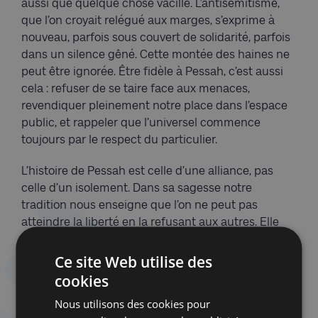
aussi que quelque chose vacille. L’antisémitisme,
que l’on croyait relégué aux marges, s’exprime à
nouveau, parfois sous couvert de solidarité, parfois
dans un silence gêné. Cette montée des haines ne
peut être ignorée. Être fidèle à Pessah, c’est aussi
cela : refuser de se taire face aux menaces,
revendiquer pleinement notre place dans l’espace
public, et rappeler que l’universel commence
toujours par le respect du particulier.
L’histoire de Pessah est celle d’une alliance, pas
celle d’un isolement. Dans sa sagesse notre
tradition nous enseigne que l’on ne peut pas
atteindre la liberté en la refusant aux autres. Elle
nous rappelle que nous n’avons pas simplement
été délivrés d’une servitude, mais que nous avons
Ce site Web utilise des
été appelés à une responsabilité : celle de
cookies
participer à la construction d’un monde fondé sur
Nous utilisons des cookies pour
la justice, la mémoire et l’humanité. C’est pourquoi,