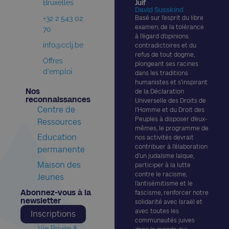
Bruxelles
Juif
David Susskind
+32 2 543 02
Basé sur l’esprit du libre
examen, de la tolérance
70
à l’égard d’opinions
info@cclj.be
contradictoires et du
refus de tout dogme,
Offres
plongeant ses racines
d'emploi
dans les traditions
humanistes et s’inspirant
Nos
de la Déclaration
reconnaissances​
Universelle des Droits de
Centre de
l’Homme et du Droit des
Peuples à disposer d’eux-
Ressources
mêmes, le programme de
Education
nos activités devrait
contribuer à l’élaboration
permanente
d’un judaïsme laïque,
Maison des
participer à la lutte
contre le racisme,
Jeunes
l’antisémitisme et le
Abonnez-vous à la
fascisme, renforcer notre
newsletter​
solidarité avec Israël et
avec toutes les
Inscriptions
communautés juives
Vie Privée &