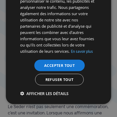
personnaliser le contenu, les publicités et
face au déferlement de violence au Proche-Orient,
analyser notre trafic. Nous partageons
nous devons continuer à croire que la paix est
également des informations sur votre
possible, et qu’elle doit reposer sur la
utilisation de notre site avec nos
reconnaissance mutuelle, sur deux peuples, deux
partenaires de publicité et d'analyse qui
États, deux droits à vivre dignement. Cela signifie
peuvent les combiner avec d'autres
refuser de céder à la fatalité de la guerre comme
informations que vous leur avez fournies
horizon.
ou qu'ils ont collectées lors de votre
utilisation de leurs services.
En savoir plus
Pessah est une fête d’espérance. Non naïve, mais
lucide. Elle ne nous promet pas que la route sera
facile mais elle nous rappelle que celle-ci vaut
ACCEPTER TOUT
toujours la peine d’être empruntée. Souvenons-
nous : la liberté ne se donne pas, elle se construit.
REFUSER TOUT
Et elle ne sera entière que lorsque tous, ici comme
là-bas, pourront enfin goûter à un avenir où la paix
AFFICHER LES DÉTAILS
ne sera plus une prière, mais une réalité.
Le Seder n’est pas seulement une commémoration,
c’est une invitation. Lorsque nous affirmons une