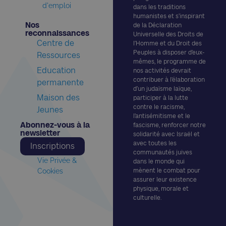
d'emploi
dans les traditions
humanistes et s’inspirant
Nos
de la Déclaration
reconnaissances​
Universelle des Droits de
Centre de
l’Homme et du Droit des
Peuples à disposer d’eux-
Ressources
mêmes, le programme de
Education
nos activités devrait
contribuer à l’élaboration
permanente
d’un judaïsme laïque,
Maison des
participer à la lutte
contre le racisme,
Jeunes
l’antisémitisme et le
Abonnez-vous à la
fascisme, renforcer notre
newsletter​
solidarité avec Israël et
avec toutes les
Inscriptions
communautés juives
Vie Privée &
dans le monde qui
Cookies
mènent le combat pour
assurer leur existence
physique, morale et
culturelle.