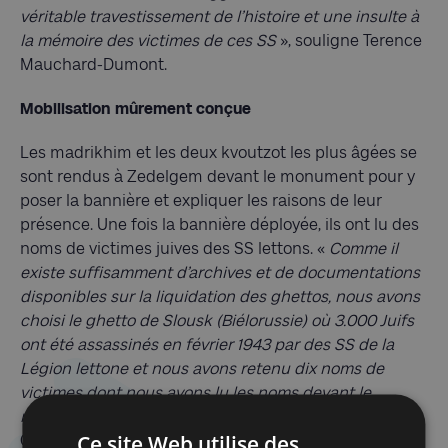
véritable travestissement de l’histoire et une insulte à
la mémoire des victimes de ces SS
», souligne Terence
Mauchard-Dumont.
Mobilisation mûrement conçue
Les madrikhim et les deux kvoutzot les plus âgées se
sont rendus à Zedelgem devant le monument pour y
poser la bannière et expliquer les raisons de leur
présence. Une fois la bannière déployée, ils ont lu des
noms de victimes juives des SS lettons. «
Comme il
existe suffisamment d’archives et de documentations
disponibles sur la liquidation des ghettos, nous avons
choisi le ghetto de Slousk (Biélorussie) où 3.000 Juifs
ont été assassinés en février 1943 par des SS de la
Légion lettone et nous avons retenu dix noms de
victimes dont nous avons lu les noms devant le
monument
», précise Terence Mauchard-Dumont.
Ce site Web utilise des
Cette mobilisation mûrement conçue n’a laissé aucun