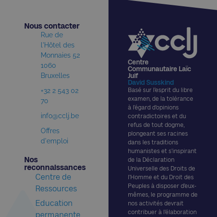
Nous contacter​
Rue de
l'Hôtel des
Monnaies 52
Centre
1060
Communautaire Laïc
Bruxelles
Juif
David Susskind
+32 2 543 02
Basé sur l’esprit du libre
examen, de la tolérance
70
à l’égard d’opinions
info@cclj.be
contradictoires et du
refus de tout dogme,
Offres
plongeant ses racines
d'emploi
dans les traditions
humanistes et s’inspirant
Nos
de la Déclaration
reconnaissances​
Universelle des Droits de
Centre de
l’Homme et du Droit des
Peuples à disposer d’eux-
Ressources
mêmes, le programme de
Education
nos activités devrait
contribuer à l’élaboration
permanente