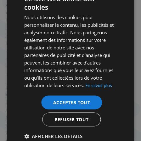
détail au hasard. Pour ce faire, les étudiants de l’UEJB
cookies
ont agi en coordination avec leurs homologues de
Nous utilisons des cookies pour
l’Union des étudiants juifs de Lettonie.
« Ils nous ont
personnaliser le contenu, les publicités et
apporté leur soutien et nous ont encouragés à mener
analyser notre trafic. Nous partageons
cette mobilisation
», se souvient Terence Mauchard-
également des informations sur votre
Dumont. «
Ils nous ont également aidés à rédiger le
utilisation de notre site avec nos
texte en letton qui figure sur la bannière. Par ailleurs,
partenaires de publicité et d'analyse qui
leur président, Dan Baumann, nous a communiqués
peuvent les combiner avec d'autres
de nombreuses informations sur la problématique
informations que vous leur avez fournies
mémorielle des SS lettons
».
ou qu'ils ont collectées lors de votre
utilisation de leurs services.
En savoir plus
Même si cette mobilisation n’a pas entraîné le
démantèlement du monument, ces jeunes de
ACCEPTER TOUT
l’Hashomer Hatzaïr ont malgré tout contribué à
sensibiliser l’opinion grâce à la vidéo* qu’ils ont
réalisée. Sa diffusion sur internet a même permis à la
REFUSER TOUT
presse israélienne d’en parler. Mais l’essentiel réside
surtout dans la conscientisation et à la mobilisation
AFFICHER LES DÉTAILS
de la jeunesse juive face à des enjeux politiques et