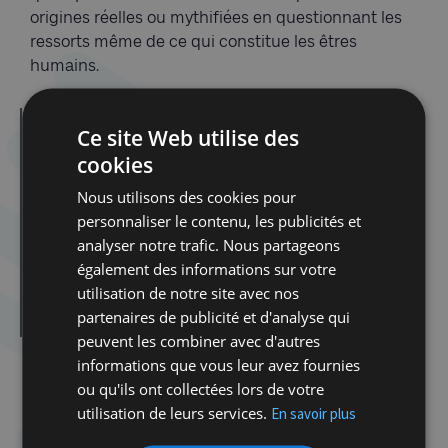
origines réelles ou mythifiées en questionnant les
ressorts même de ce qui constitue les êtres
humains.
Ce site Web utilise des
Dans la même catégorie d'article :
Dibook | Les élections en Israël
cookies
Spirou dans la tourmente de la Shoah
Nous utilisons des cookies pour
Atelier Tenou’a avec Delphine Horvilleur
personnaliser le contenu, les publicités et
analyser notre trafic. Nous partageons
Atelier Tenou’a avec Delphine Horvilleur
également des informations sur votre
Cabaret Milmoul
utilisation de notre site avec nos
Rosh Hashana
partenaires de publicité et d'analyse qui
peuvent les combiner avec d'autres
informations que vous leur avez fournies
ou qu'ils ont collectées lors de votre
utilisation de leurs services.
En savoir plus