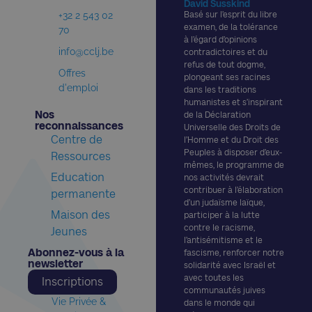
David Susskind
+32 2 543 02
Basé sur l’esprit du libre
examen, de la tolérance
70
à l’égard d’opinions
info@cclj.be
contradictoires et du
refus de tout dogme,
Offres
plongeant ses racines
d'emploi
dans les traditions
humanistes et s’inspirant
Nos
de la Déclaration
reconnaissances​
Universelle des Droits de
Centre de
l’Homme et du Droit des
Peuples à disposer d’eux-
Ressources
mêmes, le programme de
Education
nos activités devrait
contribuer à l’élaboration
permanente
d’un judaïsme laïque,
Maison des
participer à la lutte
contre le racisme,
Jeunes
l’antisémitisme et le
Abonnez-vous à la
fascisme, renforcer notre
newsletter​
solidarité avec Israël et
avec toutes les
Inscriptions
communautés juives
Vie Privée &
dans le monde qui