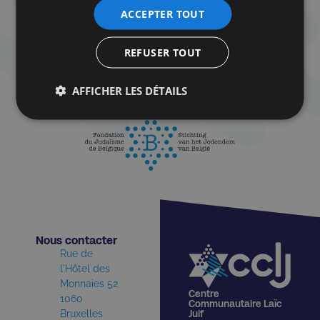
ACCEPTER TOUT
REFUSER TOUT
AFFICHER LES DÉTAILS
Nous contacter​
Rue de
l'Hôtel des
Monnaies 52
Centre
1060
Communautaire Laïc
Bruxelles
Juif