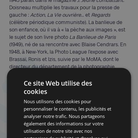
1945 paraît dans le magazine
J. Jeune combattant
.
Doisneau multiplie les travaux pour la presse de
gauche :
Action
,
La Vie ouvrière
… et
Regards
(célèbre périodique communiste). La banlieue de
son enfance, où il va à « la pèche aux images », est
le sujet de son livre photo
La Banlieue de Paris
(1949), né de sa rencontre avec Blaise Cendrars. En
1948, à New-York, la Photo League l’expose avec
Brassaï, Ronis et Izis, suivie par le MoMA, dont le
directeur du département de la photographie,
Edward Steichen, né dans une famille juive au
Ce site Web utilise des
Luxembourg, l’intègre à sa mémorable exposition
The Family of Man
. Peter Pollack organise sa
cookies
première exposition individuelle à l’Art Institute de
Nous utilisons des cookies pour
Chicago (1954).
personnaliser le contenu, les publicités et
analyser notre trafic. Nous partageons
Expo 58
Une section inédite de l’exposition explore les
également des informations sur votre
reportages de Doisneau dans notre pays. Chargé de
utilisation de notre site avec nos
représenter des « Parisiens-types » pour le pavillon