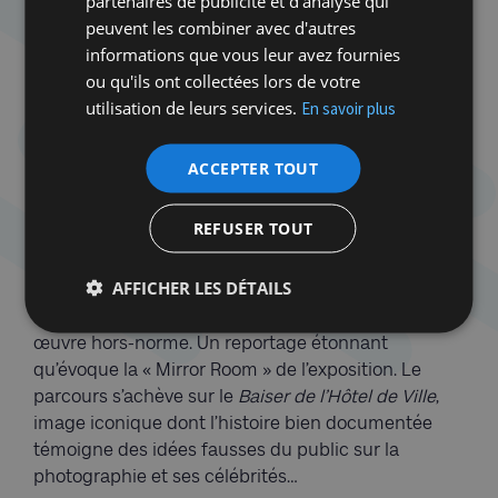
partenaires de publicité et d'analyse qui
de Paris à l’Exposition universelle de Bruxelles en
peuvent les combiner avec d'autres
1958, Doisneau photographie le pavillon américain
informations que vous leur avez fournies
avec son défilé des mannequins devant la fresque
ou qu'ils ont collectées lors de votre
de Saul Steinberg. Artiste juif, né en Hongrie,
utilisation de leurs services.
En savoir plus
Nicolas Schöffer le charge de photographier sa
Tour cybernétique, spatiodynamique et sonore
,
ACCEPTER TOUT
inaugurée en juin 1961, dans le parc de la Boverie, à
proximité du Palais des Congrès dont la façade sert
REFUSER TOUT
d’écran aux projections nocturnes du « spectacle
luminodynamique » de sa conception. Les
AFFICHER LES DÉTAILS
photographies noir et blanc et en couleurs de
Doisneau illustreront le livre de 1963 sur cette
œuvre hors-norme. Un reportage étonnant
qu’évoque la « Mirror Room » de l’exposition. Le
parcours s’achève sur le
Baiser de l’Hôtel de Ville
,
image iconique dont l’histoire bien documentée
témoigne des idées fausses du public sur la
photographie et ses célébrités…