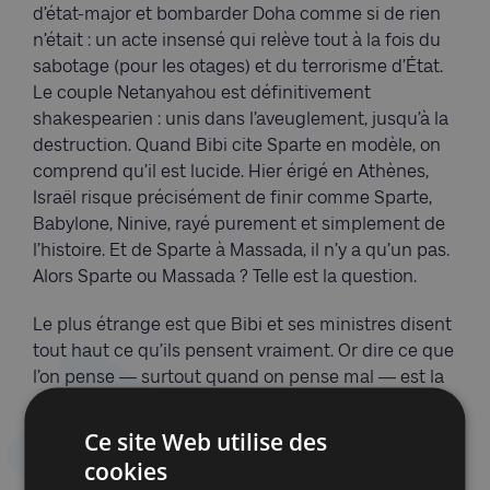
d’état-major et bombarder Doha comme si de rien
n’était : un acte insensé qui relève tout à la fois du
sabotage (pour les otages) et du terrorisme d’État.
Le couple Netanyahou est définitivement
shakespearien : unis dans l’aveuglement, jusqu’à la
destruction. Quand Bibi cite Sparte en modèle, on
comprend qu’il est lucide. Hier érigé en Athènes,
Israël risque précisément de finir comme Sparte,
Babylone, Ninive, rayé purement et simplement de
l’histoire. Et de Sparte à Massada, il n’y a qu’un pas.
Alors Sparte ou Massada ? Telle est la question.
Le plus étrange est que Bibi et ses ministres disent
tout haut ce qu’ils pensent vraiment. Or dire ce que
l’on pense — surtout quand on pense mal — est la
pire des politiques. Car la politique, c’est aussi l’art
du mensonge et du camouflage. Machiavel l’avait
Ce site Web utilise des
bien vu : «
Les hommes sont si simples et obéissent
cookies
à leurs besoins du moment, que celui qui trompe