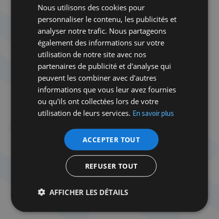
Nous utilisons des cookies pour
trouvera toujours quelqu’un qui se laissera
personnaliser le contenu, les publicités et
tromper
. » Le Hamas, lui, l’a compris : ce
analyser notre trafic. Nous partageons
mouvement proto-fasciste parvient à se présenter
également des informations sur votre
en champion des droits humains. Et cela
utilisation de notre site avec nos
fonctionne ! Voyez Petra De Sutter, première
partenaires de publicité et d'analyse qui
ministre puis première rectrice transgenre
peuvent les combiner avec d'autres
d’Europe : elle semble convaincue que les droits
informations que vous leur avez fournies
des minorités sexuelles sont mieux protégés à Gaza
ou qu'ils ont collectées lors de votre
qu’à Tel-Aviv. Peut-être faudrait-il envoyer
utilisation de leurs services.
En savoir plus
Netanyahou, Katz et Saar à la prochaine université
d’été du Hamas à Doha. Un petit stage intensif de
communication ne leur ferait pas de mal.
Es brent.
ACCEPTER TOUT
REFUSER TOUT
AFFICHER LES DÉTAILS