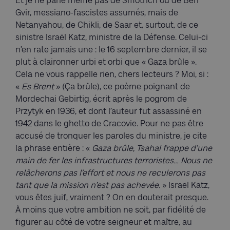
Et je ne parle même pas de Smotrich ou de Ben
Gvir, messiano-fascistes assumés, mais de
Netanyahou, de Chikli, de Saar et, surtout, de ce
sinistre Israël Katz, ministre de la Défense. Celui-ci
n’en rate jamais une : le 16 septembre dernier, il se
plut à claironner urbi et orbi que « Gaza brûle ».
Cela ne vous rappelle rien, chers lecteurs ? Moi, si :
«
Es Brent
» (Ça brûle), ce poème poignant de
Mordechai Gebirtig, écrit après le pogrom de
Przytyk en 1936, et dont l’auteur fut assassiné en
1942 dans le ghetto de Cracovie. Pour ne pas être
accusé de tronquer les paroles du ministre, je cite
la phrase entière : «
Gaza brûle, Tsahal frappe d’une
main de fer les infrastructures terroristes… Nous ne
relâcherons pas l’effort et nous ne reculerons pas
tant que la mission n’est pas achevée.
» Israël Katz,
vous êtes juif, vraiment ? On en douterait presque.
À moins que votre ambition ne soit, par fidélité de
figurer au côté de votre seigneur et maître, au