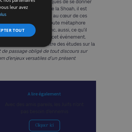
des responsables politiques de se donner
vous leur avez
on et à la distorsion de la Shoah, il est
plus
on exigence d’exactitude au cœur de ces
nt moralisateur ou de toute métaphore
EPTER TOUT
qu’est le génocide et donc, aussi, ce qu’il
histoire rend intelligible cet événement.
xime Steinberg, le maître des études sur la
nt de passage obligé de tout discours sur
om d’enjeux versatiles d’un présent
A lire également
Avec des amis pareils, les Juifs n’ont
pas besoin d’ennemis
Cliquer ici