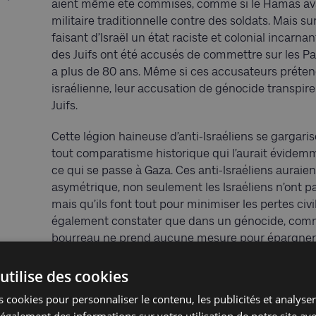
aient même été commises, comme si le Hamas av
militaire traditionnelle contre des soldats. Mais su
faisant d’Israël un état raciste et colonial incarna
des Juifs ont été accusés de commettre sur les Pal
a plus de 80 ans. Même si ces accusateurs prétende
israélienne, leur accusation de génocide transpire
Juifs.
Cette légion haineuse d’anti-Israéliens se gargari
tout comparatisme historique qui l’aurait évidem
ce qui se passe à Gaza. Ces anti-Israéliens auraie
asymétrique, non seulement les Israéliens n’ont pas 
mais qu’ils font tout pour minimiser les pertes civi
également constater que dans un génocide, comme c
bourreau ne prend aucune mesure pour épargner les ci
surtout les civils, car il n’a qu’un seul objectif : «
Fa
Himmler, le 6 octobre 1943).
utilise des cookies
 cookies pour personnaliser le contenu, les publicités et analyser 
Si nous voulons que la Journée internationale déd
galement des informations sur votre utilisation de notre site av