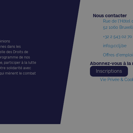
Nous contacter​
Rue de l'Hôtel
52 1060 Bruxel
+32 2 543 02 70
pinions
info@cclj.be
ines dans les
elle des Droits de
Offres d'emploi
 programme de nos
, participer à la lutte
Abonnez-vous à la 
otre solidarité avec
Inscriptions
 qui mènent le combat
Vie Privée & Coo