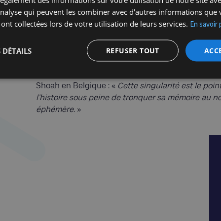
pas une mascarade permettant à des militants et 
'analyse qui peuvent les combiner avec d'autres informations que 
bonne conscience tout en participant à la banalisati
 ont collectées lors de votre utilisation de leurs services.
En savoir 
nécessaire de placer la démarche historique et s
commémorations. Loin de tout discours inutileme
 DÉTAILS
REFUSER TOUT
ACC
faisant de la Shoah le mal absolu, l’histoire dit ce 
n’est pas. En cernant la singularité du génocide, l’
Comme le soulignait admirablement l’historien Ma
Shoah en Belgique : «
Cette singularité est le poi
l’histoire sous peine de tronquer sa mémoire au n
éphémère
. »