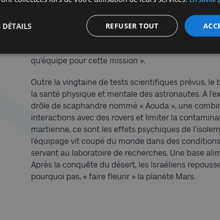
Membre de la mission AMADEE-20, initialement prévue
Tenzer, un ingénieur en intelligence artificielle de 36
 DÉTAILS
REFUSER TOUT
ACC
prépare sans relâche à une exploration de la planè
années, nous nous sommes entraînés à cette missio
que nous devons réaliser, nous mettons au point l’
qu’équipe pour cette mission ».
Outre la vingtaine de tests scientifiques prévus, le 
la santé physique et mentale des astronautes. A l’ex
drôle de scaphandre nommé « Aouda », une combina
interactions avec des rovers et limiter la contamina
martienne, ce sont les effets psychiques de l’isole
l’équipage vit coupé du monde dans des conditions 
servant au laboratoire de recherches. Une base alime
Après la conquête du désert, les Israéliens repousse
pourquoi pas, « faire fleurir » la planète Mars.