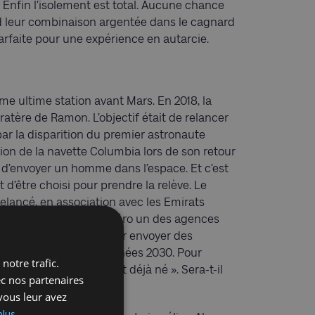
. Enfin l’isolement est total. Aucune chance
rd leur combinaison argentée dans le cagnard
 parfaite pour une expérience en autarcie.
e ultime station avant Mars. En 2018, la
ratère de Ramon. L’objectif était de relancer
ar la disparition du premier astronaute
osion de la navette Columbia lors de son retour
r d’envoyer un homme dans l’espace. Et c’est
 d’être choisi pour prendre la relève. Le
elancé, en association avec les Emirats
ésormais l’objectif numéro un des agences
dépense des fortunes pour envoyer des
yage habité dans les années 2030. Pour
notre trafic.
 marchera sur Mars est déjà né ». Sera-t-il
ec nos partenaires
vous leur avez
plus