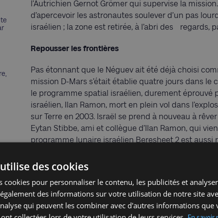
l’Autrichien Gernot Grömer qui supervise la mission
d’apercevoir les astronautes soulever d’un pas lou
nte
israélien ; la zone est retirée, à l’abri des regards,
ar
Repousser les frontières
Pas étonnant que le Néguev ait été déjà choisi comm
re,
mission D-Mars s’était établie quatre jours dans le c
le programme spatial israélien, durement éprouvé p
israélien, Ilan Ramon, mort en plein vol dans l’expl
sur Terre en 2003. Israël se prend à nouveau à rêve
Eytan Stibbe, ami et collègue d’Ilan Ramon, qui vient
programme lunaire israélien Beresheet 2 est aussi r
arabes unis. Quant au programme martien, il est d
spatiales internationales. La NASA en particulier 
utilise des cookies
missions robotiques sur Mars, en prévision d’un vo
 cookies pour personnaliser le contenu, les publicités et analyser 
Grömer, c’est une évidence : « le premier Homme qui
galement des informations sur votre utilisation de notre site av
israélien ?
'analyse qui peuvent les combiner avec d'autres informations que 
 ont collectées lors de votre utilisation de leurs services.
En savoir 