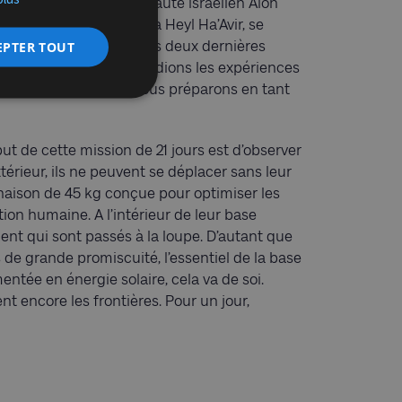
 l’an dernier, l’astronaute israélien Alon
 ans, ancien pilote de la Heyl Ha’Avir, se
EPTER TOUT
te Rouge : « Au cours des deux dernières
n spécifique. Nous étudions les expériences
équipement, et nous nous préparons en tant
but de cette mission de 21 jours est d’observer
térieur, ils ne peuvent se déplacer sans leur
ison de 45 kg conçue pour optimiser les
tion humaine. A l’intérieur de leur base
ment qui sont passés à la loupe. D’autant que
de grande promiscuité, l’essentiel de la base
ntée en énergie solaire, cela va de soi.
nt encore les frontières. Pour un jour,