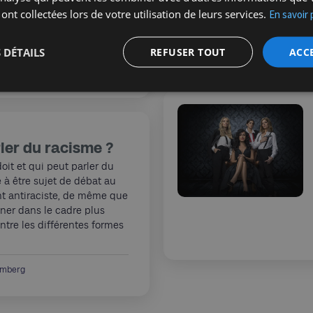
ugent hostile. Rencontre
 ont collectées lors de votre utilisation de leurs services.
En savoir 
invité en juin dernier à la
 une conférence.
 DÉTAILS
REFUSER TOUT
ACC
Zomersztajn
ler du racisme ?
oit et qui peut parler du
 à être sujet de débat au
 antiraciste, de même que
ener dans le cadre plus
ontre les différentes formes
imberg