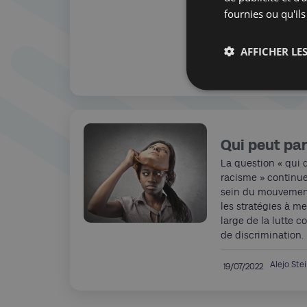
l’Occident qu’ils j
fournies ou qu'ils
avec Alain Frachon 
Villa Empain pour
AFFICHER LES
Nicolas 
27/07/2022
Qui peut par
La question « qui d
racisme » continue
sein du mouvement
les stratégies à m
large de la lutte c
de discrimination.
Alejo Ste
19/07/2022