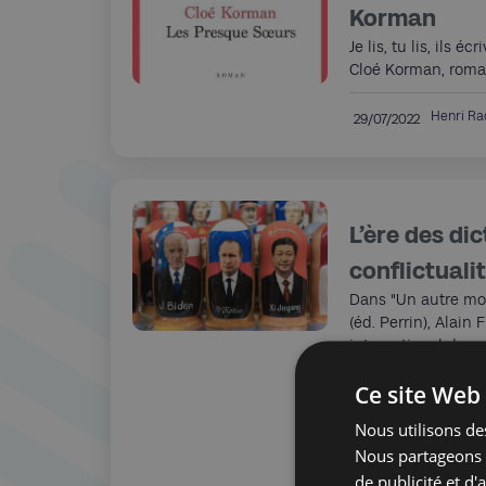
Korman
Je lis, tu lis, ils 
Cloé Korman, roman
Henri R
29/07/2022
L’ère des dic
conflictuali
Dans "Un autre mon
(éd. Perrin), Alain F
international du q
une centaine de c
Ce site Web 
2014 auxquelles il 
montée en puissanc
Nous utilisons des
permet aussi de mi
Nous partageons é
idéologique que d
de publicité et d
comme la Chine et