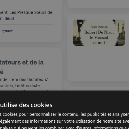
écrivent: Les Presque Sœurs de
, Seuil
aczymow
tateurs et de la
té
de. L’ère des dictateurs"
rachon, l’éditorialiste
uotidien Le Monde, réunit
hroniques écrites depuis
utilise des cookies
a ajouté une réflexion sur la
e de la Chine. Ce livre
 cookies pour personnaliser le contenu, les publicités et analyser 
eux cerner la guerre
galement des informations sur votre utilisation de notre site av
es régimes autocratiques
'analyse qui peuvent les combiner avec d'autres informations que 
 la Russie mène contre