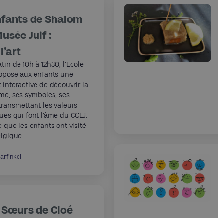
enfants de Shalom
usée Juif :
l’art
n de 10h à 12h30, l’Ecole
opose aux enfants une
 interactive de découvrir la
me, ses symboles, ses
 transmettant les valeurs
ues qui font l’âme du CCLJ.
 que les enfants ont visité
elgique.
arfinkel
 Sœurs de Cloé