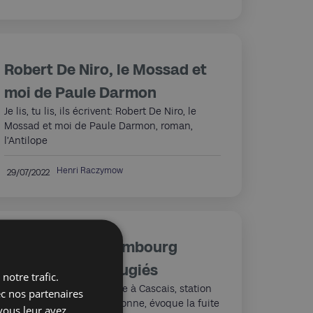
Robert De Niro, le Mossad et
moi de Paule Darmon
Je lis, tu lis, ils écrivent: Robert De Niro, le
Mossad et moi de Paule Darmon, roman,
l’Antilope
Henri Raczymow
29/07/2022
Portugal et Luxembourg
Mémoires de réfugiés
notre trafic.
Une exposition temporaire à Cascais, station
ec nos partenaires
balnéaire proche de Lisbonne, évoque la fuite
vous leur avez