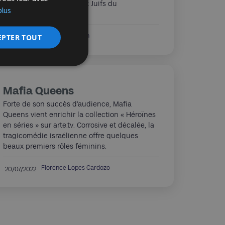
au Portugal de nombreux Juifs du
plus
Luxembourg en 1940.
Roland Baumann
EPTER TOUT
20/07/2022
Mafia Queens
Forte de son succès d’audience, Mafia
Queens vient enrichir la collection « Héroïnes
en séries » sur arte.tv. Corrosive et décalée, la
tragicomédie israélienne offre quelques
beaux premiers rôles féminins.
Florence Lopes Cardozo
20/07/2022