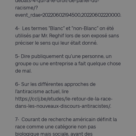
debats-4-qui-a-le-droit-de-parler-du-
racisme/?
event_rdae=20220602194500,20220602220000.
4- Les termes “Blanc” et “non-Blanc” on été
utilisés par Mr. Reghif lors de son exposé sans
préciser le sens qui leur était donné.
5- Dire publiquement qu’une personne, un
groupe ou une entreprise a fait quelque chose
de mal.
6- Sur les différentes approches de
l’antiracisme actuel, lire
https://cclj.be/etudes/le-retour-de-la-race-
dans-les-nouveaux-discours-antiracistes/.
7- Courant de recherche américain définit la
race comme une catégorie non pas
biologique mais sociale, ayant des