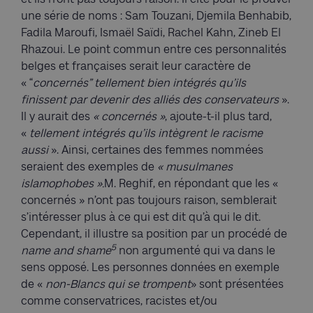
une série de noms : Sam Touzani, Djemila Benhabib,
Fadila Maroufi, Ismaël Saïdi, Rachel Kahn, Zineb El
Rhazoui. Le point commun entre ces personnalités
belges et françaises serait leur caractère de
« “
concernés” tellement bien intégrés qu’ils
finissent par devenir des alliés des conservateurs
».
Il y aurait des
« concernés »
, ajoute-t-il plus tard,
«
tellement intégrés qu’ils intègrent le racisme
aussi
». Ainsi, certaines des femmes nommées
seraient des exemples de
« musulmanes
islamophobes ».
M. Reghif, en répondant que les «
concernés » n’ont pas toujours raison, semblerait
s’intéresser plus à ce qui est dit qu’à qui le dit.
Cependant, il illustre sa position par un procédé de
5
name and shame
non argumenté qui va dans le
sens opposé. Les personnes données en exemple
de «
non-Blancs qui se trompent
» sont présentées
comme conservatrices, racistes et/ou