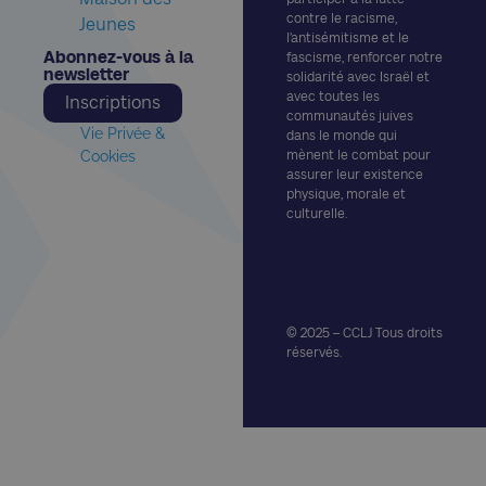
contre le racisme,
Jeunes
l’antisémitisme et le
Abonnez-vous à la
fascisme, renforcer notre
newsletter​
solidarité avec Israël et
avec toutes les
Inscriptions
communautés juives
Vie Privée &
dans le monde qui
Cookies
mènent le combat pour
assurer leur existence
physique, morale et
culturelle.
© 2025 – CCLJ Tous droits
réservés.