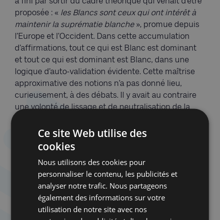
a fini par sortir du cadre théorique qui venait d’être
proposée : «
les Blancs sont ceux qui ont intérêt à
maintenir la suprématie blanche
», promue depuis
l’Europe et l’Occident. Dans cette accumulation
d’affirmations, tout ce qui est Blanc est dominant
et tout ce qui est dominant est Blanc, dans une
logique d’auto-validation évidente. Cette maîtrise
approximative des notions n’a pas donné lieu,
curieusement, à des débats. Il y avait au contraire
une volonté de lissage et de neutralisation de la
contradiction : tout débat a été évité, même quand
Ce site Web utilise des
les divergences étaient criantes. Le seul cas où des
réserves avaient été émises (l’absence de mention
cookies
de la question de classe) a été en outre très mal
Nous utilisons des cookies pour
reçu par le conférencier. Et les positions les plus
personnaliser le contenu, les publicités et
surprenantes, comme le fait de répondre
« c’est
analyser notre trafic. Nous partageons
compliqué »
à la question
« les Juifs sont-ils Blancs
également des informations sur votre
8
»
, n’ont généré aucune réaction. La bienveillance a
utilisation de notre site avec nos
été au rendez-vous ; la vigilance contre le