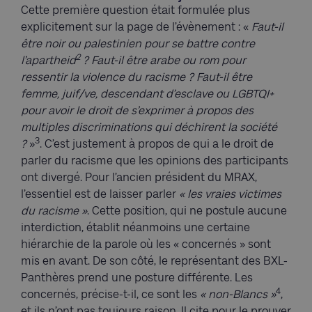
Cette première question était formulée plus
explicitement sur la page de l’évènement : «
Faut-il
être noir ou palestinien
pour se battre contre
2
l’apartheid
? Faut-il être arabe ou rom pour
ressentir la violence du racisme ? Faut-il être
femme, juif/ve, descendant d’esclave ou LGBTQI+
pour avoir le droit de s’exprimer à propos des
multiples discriminations qui déchirent la société
3
?
»
. C’est justement à propos de qui a le droit de
parler du racisme que les opinions des participants
ont divergé. Pour l’ancien président du MRAX,
l’essentiel est de laisser parler
« les vraies victimes
du racisme »
. Cette position, qui ne postule aucune
interdiction, établit néanmoins une certaine
hiérarchie de la parole où les « concernés » sont
mis en avant. De son côté, le représentant des BXL-
Panthères prend une posture différente. Les
4
concernés, précise-t-il, ce sont les
« non-Blancs »
,
et ils n’ont pas toujours raison. Il cite pour le prouver