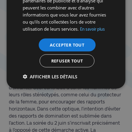
partenaires de publicité et d'analyse qui
paternalisme, un peu moins.Cette dynamique entre
peuvent les combiner avec d'autres
le conférencier et l’auditoire acquis constitue une
informations que vous leur avez fournies
prise de position par rapport à la place des « non
ou qu'ils ont collectées lors de votre
concernés » dans ces débats. Il s’agit d’une
utilisation de leurs services.
En savoir plus
discussion intéressante, menée également dans
d’autres luttes. Pour prendre à nouveau l’exemple
ACCEPTER TOUT
du féminisme, les manifestations organisées par
les collectifs mettent en avant les femmes, alors
que les hommes, « alliés » du mouvement, sont
REFUSER TOUT
souvent invités à faciliter la participation des
premières concernées (par exemple en prenant en
AFFICHER LES DÉTAILS
charge les tâches ménagères ou la garde
d’enfants). Ceci contribue à sortir les hommes de
leurs rôles stéréotypés, comme celui du protecteur
de la femme, pour encourager des rapports
horizontaux. Dans cette optique, l’intention d’éviter
des rapports de domination est sublimée dans
l’action. La soirée du 2 juin s’inscrivait précisément
à l’opposé de cette démarche active. La