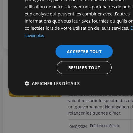
utilisation de notre site avec nos partenaires de publi
Nous ne baisserons ni
et d'analyse qui peuvent les combiner avec d'autres
ni les bras !
informations que vous leur avez fournies ou qu'ils o
Les vœux de notre Président
collectées lors de votre utilisation de leurs services.
E
savoir plus
Benjamin Beeckmans
02/10/2024
ACCEPTER TOUT
REFUSER TOUT
En Israël, l’impressio
un jour sans fin
AFFICHER LES DÉTAILS
L’esprit toujours au 7 octobre, al
poursuivent les combats à Gaza, 
voient ressortir le spectre des d
un gouvernement Netanyahou d
relancer les guerres d’hier.
Frédérique Schillo
01/10/2024