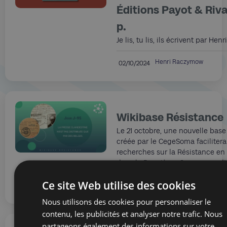
Éditions Payot & Riv
p.
Je lis, tu lis, ils écrivent par H
Henri Raczymow
02/10/2024
Wikibase Résistance
Le 21 octobre, une nouvelle bas
créée par le CegeSoma facilitera
recherches sur la Résistance en
dans la Deuxième Guerre mondia
Ce site Web utilise des cookies
Roland Baumann
02/10/2024
Nous utilisons des cookies pour personnaliser le
contenu, les publicités et analyser notre trafic. Nous
partageons également des informations sur votre