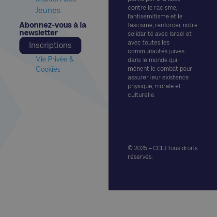
contre le racisme,
Jeunes
l’antisémitisme et le
Abonnez-vous à la
fascisme, renforcer notre
newsletter​
solidarité avec Israël et
avec toutes les
Inscriptions
communautés juives
Vie Privée &
dans le monde qui
Cookies
mènent le combat pour
assurer leur existence
physique, morale et
culturelle.
© 2025 – CCLJ Tous droits
réservés.