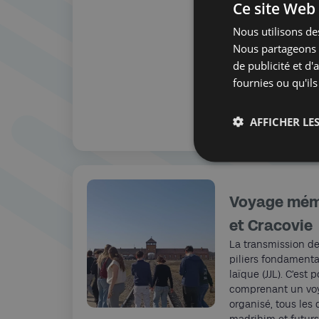
critique belge Fré
Ce site Web 
trajectoire et la p
Nous utilisons des
foules surnommaie
Nous partageons é
Léon Degrelle (Éditi
portrait d’un hom
de publicité et d
démesurée, mêlant
fournies ou qu'ils
populisme et enga
AFFICHER LES
Déborah
01/04/2025
Voyage mémo
et Cracovie
La transmission de
piliers fondamenta
laïque (JJL). C’est
comprenant un voy
organisé, tous les 