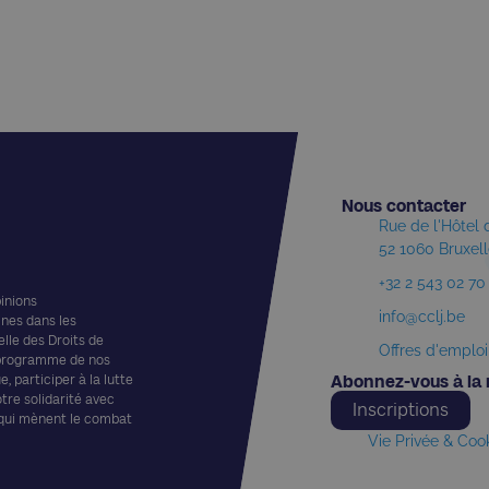
Nous contacter​
Rue de l'Hôtel
52 1060 Bruxel
+32 2 543 02 70
pinions
info@cclj.be
ines dans les
elle des Droits de
Offres d'emploi
 programme de nos
, participer à la lutte
Abonnez-vous à la 
otre solidarité avec
Inscriptions
 qui mènent le combat
Vie Privée & Coo