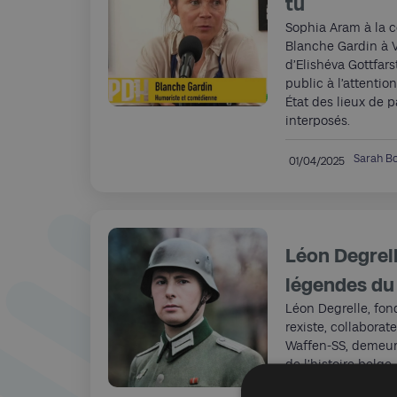
tu
Sophia Aram à la c
Blanche Gardin à V
d’Elishéva Gottfar
public à l’attentio
État des lieux de 
interposés.
Sarah Bo
01/04/2025
Léon Degrell
légendes du
Léon Degrelle, fo
rexiste, collaborate
Waffen-SS, demeu
de l’histoire belge
rigoureuse et sans