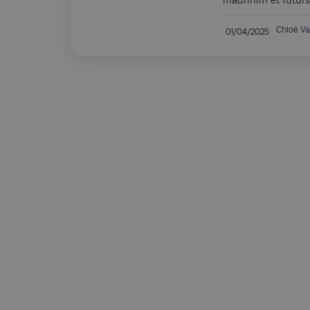
madrihim et futu
Chloé V
01/04/2025