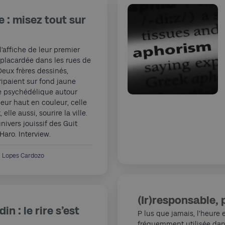
 : misez tout sur
’affiche de leur premier
, placardée dans les rues de
Deux frères dessinés,
ripaient sur fond jaune
e psychédélique autour
leur haut en couleur, celle
 elle aussi, sourire la ville.
nivers jouissif des Guit
Haro. Interview.
e Lopes Cardozo
(Ir)responsable, 
n : le rire s’est
P lus que jamais, l’heure e
fréquemment utilisée dans 