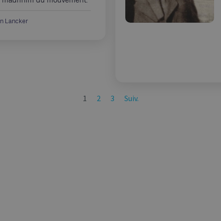
rs madrihim du mouvement.
an Lancker
1
2
3
Suiv.