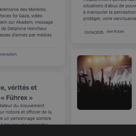
situations d’abus de pouvo
érémonie des Molières,
à manipuler la perception 
oices for Gaza, vidéo
protéger, voire sanctuarise
stein sur Akadem, message
n de Delphine Horvilleur.
Joel Kotek
01/04/2025
passes d’armes par médias
rensztein
e, vérités et
 « Führex »
ndateur du mouvement
ur notoire et officier de la
re un personnage sombre
. À travers une approche
 compromis, l’auteur et