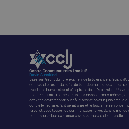
Centre Communautaire Laïc Juif
David Susskind
Basé sur l’esprit du libre examen, de la tolérance à l’égard d’o
contradictoires et du refus de tout dogme, plongeant ses rac
traditions humanistes et s’inspirant de la Déclaration Univers
l’Homme et du Droit des Peuples à disposer d’eux-mêmes, le
activités devrait contribuer à l’élaboration d’un judaïsme laïque
contre le racisme, l’antisémitisme et le fascisme, renforcer n
Israël et avec toutes les communautés juives dans le monde
pour assurer leur existence physique, morale et culturelle.