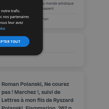
résignation à s’éloigner du monde artistique
dans lequel ils s’épanouissaient.
notre trafic.
ec nos partenaires
Nicolas Zomersztajn
01/04/2025
vous leur avez
plus
EPTER TOUT
 avril 2025
Roman Polanski, Ne courez
pas ! Marchez !, suivi de
Lettres à mon fils de Ryszard
Polanski, Flammarion, 262 p.