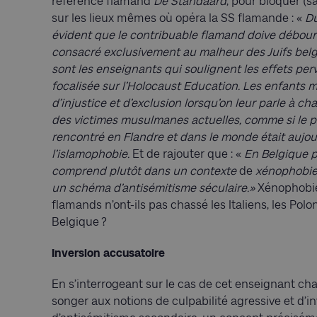
référence flamand
De Standaard
, pour bloquer (
sur les lieux mêmes où opéra la SS flamande : «
Du
évident que le contribuable flamand doive débour
consacré exclusivement au malheur des Juifs bel
sont les enseignants qui soulignent les effets per
focalisée sur l’Holocaust Education. Les enfant
d’injustice et d’exclusion lorsqu’on leur parle à c
des victimes musulmanes actuelles, comme si le p
rencontré en Flandre et dans le monde était aujour
l’islamophobie.
Et de rajouter que : «
En Belgique p
comprend plutôt dans un contexte
de
xénophobie 
un schéma d’antisémitisme séculaire.»
Xénophobie
flamands n’ont-ils pas chassé les Italiens, les Pol
Belgique ?
Inversion accusatoire
En s’interrogeant sur le cas de cet enseignant char
songer aux notions de culpabilité agressive et d’i