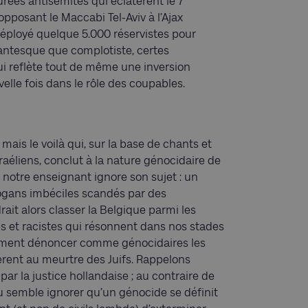
urées antisémites qui éclatèrent le 7
opposant le Maccabi Tel-Aviv à l’Ajax
 déployé quelque 5.000 réservistes pour
rantesque que complotiste, certes
ui reflète tout de même une inversion
elle fois dans le rôle des coupables.
mais le voilà qui, sur la base de chants et
raéliens, conclut à la nature génocidaire de
 notre enseignant ignore son sujet : un
logans imbéciles scandés par des
udrait alors classer la Belgique parmi les
es et racistes qui résonnent dans nos stades
alement dénoncer comme génocidaires les
lèrent au meurtre des Juifs. Rappelons
ar la justice hollandaise ; au contraire de
u semble ignorer qu’un génocide se définit