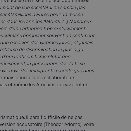
sans succès) la mise en place dudit musée
 point de vue sociétal, il ne semble pas
ser 40 millions d’Euros pour un musée
ges dans les années 1940-45. (…) Nombreux
vers d’une attention trop exclusivement
s musulmans éprouvent souvent un sentiment
haque occasion des victimes juives, et jamais
roblème de discrimination le plus aigu
d’hui l’antisémitisme plutôt que
récisément, la persécution des Juifs se
vis-à-vis des immigrants récents que dans
, mais pourquoi les collaborateurs
onais et même les Africains qui vivaient en
ismatique, il paraît difficile de ne pas
nversion accusatoire (Theodor Adorno), voire