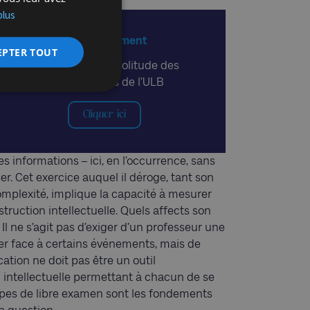
plus
A lire également
EPTER TOUT
Le sentiment de solitude des
étudiants juifs de l’ULB
Cliquer ici
 informations – ici, en l’occurrence, sans
er. Cet exercice auquel il déroge, tant son
omplexité, implique la capacité à mesurer
truction intellectuelle. Quels affects son
 ? Il ne s’agit pas d’exiger d’un professeur une
ner face à certains événements, mais de
ucation ne doit pas être un outil
intellectuelle permettant à chacun de se
cipes de libre examen sont les fondements