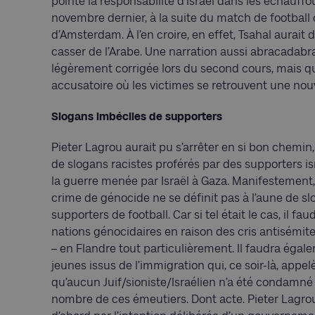
pointé la responsabilité d’Israël dans les échauffo
novembre dernier, à la suite du match de football 
d’Amsterdam. À l’en croire, en effet, Tsahal aurait
casser de l’Arabe. Une narration aussi abracadab
légèrement corrigée lors du second cours, mais q
accusatoire où les victimes se retrouvent une nouv
Slogans imbéciles de supporters
Pieter Lagrou aurait pu s’arrêter en si bon chemin, 
de slogans racistes proférés par des supporters is
la guerre menée par Israël à Gaza. Manifestement,
crime de génocide ne se définit pas à l’aune de s
supporters de football. Car si tel était le cas, il fa
nations génocidaires en raison des cris antisémit
– en Flandre tout particulièrement. Il faudra ég
jeunes issus de l’immigration qui, ce soir-là, appe
qu’aucun Juif/sioniste/Israélien n’a été condamné p
nombre de ces émeutiers. Dont acte. Pieter Lagro