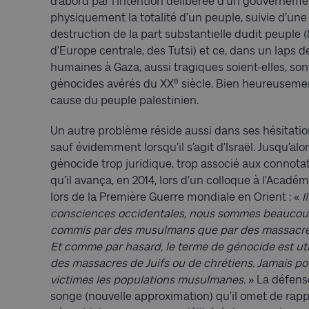
d’abord par l’intention délibérée d’un gouvernemen
physiquement la totalité d’un peuple, suivie d’un
destruction de la part substantielle dudit peuple 
d’Europe centrale, des Tutsi) et ce, dans un laps d
humaines à Gaza, aussi tragiques soient-elles, s
e
génocides avérés du XX
siècle. Bien heureusemen
cause du peuple palestinien.
Un autre problème réside aussi dans ses hésitation
sauf évidemment lorsqu’il s’agit d’Israël. Jusqu’al
génocide trop juridique, trop associé aux connotati
qu’il avança, en 2014, lors d’un colloque à l’Acad
lors de la Première Guerre mondiale en Orient : «
I
consciences occidentales, nous sommes beaucoup
commis par des musulmans que par des massacre
Et comme par hasard, le terme de génocide est utili
des massacres de Juifs ou de chrétiens. Jamais po
victimes les populations musulmanes.
» La défens
songe (nouvelle approximation) qu’il omet de rapp