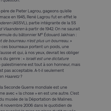
n question.
-père de Pieter Lagrou, gageons qu’elle
ace en 1945, René Lagrou fut en effet le
nderen
(ASSVL), partie intégrante de la SS
d Vlaanderen
à partir de 1942. On ne saurait
e
a formule du bâtonnier M
Édouard Jakhian :
t de bourreau n’est plus un bourreau.
»
e ces bourreaux portent un poids, une
ausse et qui, à nos yeux, devrait les obliger
és du genre : «
Israël est une dictature
palestinienne est tout à son honneur, mais
’est pas acceptable. A-t-il seulement
ien
Haaretz
?
e la Seconde Guerre mondiale est une
e avec « la chose » en est une autre. C’est
n du musée de la Déportation de Malines.
e 14 novembre 2006 dans le quotidien de