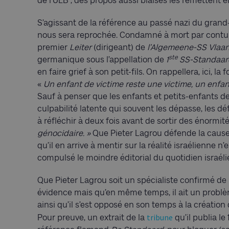
de l’ULB ; des propos aussi biaisés les remettent e
S’agissant de la référence au passé nazi du grand
nous sera reprochée. Condamné à mort par contum
premier
Leiter
(dirigeant) de
l’Algemeene-SS Vlaa
ste
germanique sous l’appellation de
1
SS-Standaar
en faire grief à son petit-fils. On rappellera, ici, l
«
Un enfant de victime reste une victime, un enfan
Sauf à penser que les enfants et petits-enfants d
culpabilité latente qui souvent les dépasse, les déf
à réfléchir à deux fois avant de sortir des énormit
génocidaire. »
Que Pieter Lagrou défende la cause 
qu’il en arrive à mentir sur la réalité israélienne n
compulsé le moindre éditorial du quotidien israél
Que Pieter Lagrou soit un spécialiste confirmé d
évidence mais qu’en même temps, il ait un problèm
ainsi qu’il s’est opposé en son temps à la créatio
tribune
Pour preuve, un extrait de la
qu’il publia l