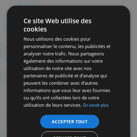
Exemple de messages haineux reçus par Erica,
intermittente du spectacle à Bruxelles
Ce site Web utilise des
Invitée en septembre 2024 à se produire à Tel-Aviv
cookies
par un promoteur de soirées et de festivals, elle
décide, après maintes hésitations, de poster de Tel-
Nous utilisons des cookies pour
Aviv des stories sur son profil Instagram à propos
personnaliser le contenu, les publicités et
de cette expérience. Il s’agit de messages pacifistes
analyser notre trafic. Nous partageons
et de tolérance dans lesquels elle exprime son lien
également des informations sur votre
familial et affectif avec Israël, tout en rappelant sa
utilisation de notre site avec nos
condamnation de la politique du gouvernement
partenaires de publicité et d'analyse qui
Netanyahou. Elle explique surtout que lors de ces
peuvent les combiner avec d'autres
soirées musicales clandestines, elle a rencontré des
informations que vous leur avez fournies
artistes qui ne font pas la promotion de la guerre ni
ou qu'ils ont collectées lors de votre
de la violence. C’est alors qu’elle reçoit le lendemain
utilisation de leurs services.
En savoir plus
une quinzaine de messages haineux. Parmi les plus
virulents qui retiennent le plus son attention, il y a
ACCEPTER TOUT
ceux postés par une DJ également résidente de
Kiosk radio
. Voici un petit échantillon des amabilités