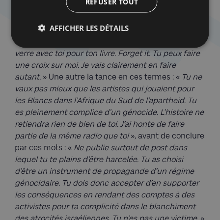
REFUSER TOUT
que ses « amies » postent sur sa page Instagram :
«
Je suis sans voix par tes gestes, mots et ta
AFFICHER LES DÉTAILS
connerie. (…) Tu es juste trop conne, je n’ai pas
d’autres mots. C’est clair que je n’irai pas boire un
verre avec toi pour ton livre. Forget it. Tu peux faire
une croix sur moi. Je vais clairement en faire
autant.
» Une autre la tance en ces termes : «
Tu ne
vaux pas mieux que les artistes qui jouaient pour
les Blancs dans l’Afrique du Sud de l’apartheid. Tu
es pleinement complice d’un génocide. L’histoire ne
retiendra rien de bien de toi. J’ai honte de faire
partie de la même radio que toi
», avant de conclure
par ces mots : «
Ne publie surtout de post dans
lequel tu te plains d’être harcelée. Tu as choisi
d’être un instrument de propagande d’un régime
génocidaire. Tu dois donc accepter d’en supporter
les conséquences en rendant des comptes à des
activistes pour ta complicité dans le blanchiment
des atrocités israéliennes. Tu n’es pas une victime.
»