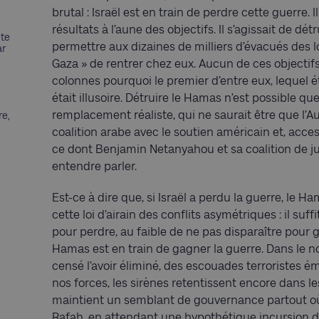
brutal : Israël est en train de perdre cette guerre. 
résultats à l’aune des objectifs. Il s’agissait de d
nte
permettre aux dizaines de milliers d’évacués des l
ar
Gaza » de rentrer chez eux. Aucun de ces objectifs 
colonnes pourquoi le premier d’entre eux, lequel é
était illusoire. Détruire le Hamas n’est possible qu
remplacement réaliste, qui ne saurait être que l’A
re,
coalition arabe avec le soutien américain et, acce
ce dont Benjamin Netanyahou et sa coalition de j
entendre parler.
Est-ce à dire que, si Israël a perdu la guerre, le 
cette loi d’airain des conflits asymétriques : il suff
pour perdre, au faible de ne pas disparaître pour ga
Hamas est en train de gagner la guerre. Dans le nord
censé l’avoir éliminé, des escouades terroristes 
nos forces, les sirènes retentissent encore dans les 
maintient un semblant de gouvernance partout où l
Rafah, en attendant une hypothétique incursion de 