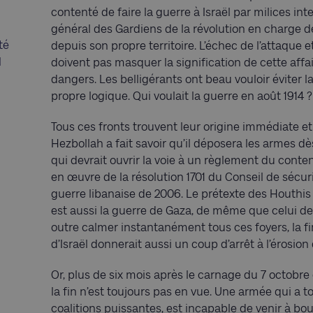
contenté de faire la guerre à Israël par milices int
général des Gardiens de la révolution en charge de 
té
depuis son propre territoire. L’échec de l’attaque 
l
doivent pas masquer la signification de cette affa
dangers. Les belligérants ont beau vouloir éviter la
propre logique. Qui voulait la guerre en août 1914 ?
Tous ces fronts trouvent leur origine immédiate et 
Hezbollah a fait savoir qu’il déposera les armes dè
qui devrait ouvrir la voie à un règlement du conten
en œuvre de la résolution 1701 du Conseil de sécu
guerre libanaise de 2006. Le prétexte des Houthis
est aussi la guerre de Gaza, de même que celui des m
outre calmer instantanément tous ces foyers, la fin
d’Israël donnerait aussi un coup d’arrêt à l’érosion
Or, plus de six mois après le carnage du 7 octobr
la fin n’est toujours pas en vue. Une armée qui a 
coalitions puissantes, est incapable de venir à bout