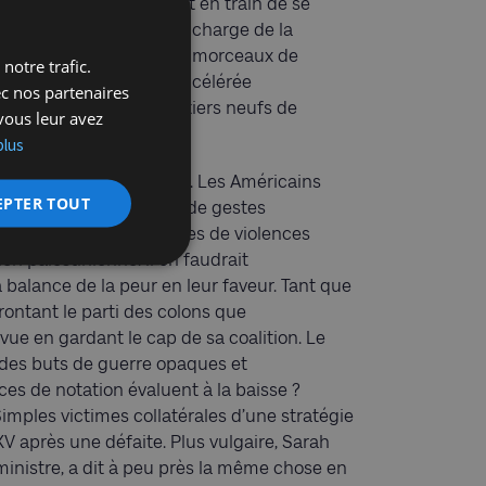
 plan en trois points est en train de se
el Smotrich, ministre en charge de la
 requalification de vastes morceaux de
notre trafic.
nisation ; construction accélérée
ec nos partenaires
ours, masquées en quartiers neufs de
vous leur avez
plus
e politique, laisse faire. Les Américains
EPTER TOUT
elà d’admonestations et de gestes
sées aux colons coupables de violences
on palestinienne. Il en faudrait
balance de la peur en leur faveur. Tant que
rontant le parti des colons que
 vue en gardant le cap de sa coalition. Le
r des buts de guerre opaques et
ces de notation évaluent à la baisse ?
imples victimes collatérales d’une stratégie
 XV après une défaite. Plus vulgaire, Sarah
inistre, a dit à peu près la même chose en