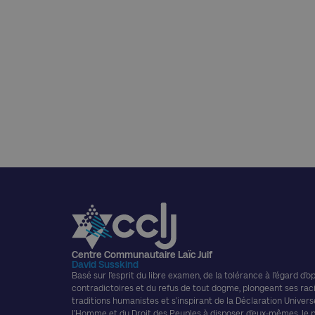
Centre Communautaire Laïc Juif
David Susskind
Basé sur l’esprit du libre examen, de la tolérance à l’égard d’o
contradictoires et du refus de tout dogme, plongeant ses rac
traditions humanistes et s’inspirant de la Déclaration Univers
l’Homme et du Droit des Peuples à disposer d’eux-mêmes, le