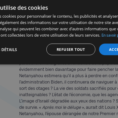
politique ouvertement affiché. À cet effet, un vaste
utilise des cookies
matérialiser sous nos yeux sous la férule de Bezal
Cisjordanie : légalisation des colonies sauvages ;
 cookies pour personnaliser le contenu, les publicités et analyser 
territoire en « terres domaniales » sujettes à colo
galement des informations sur votre utilisation de notre site av
d’implantations nouvelles, souvent, mais pas touj
'analyse qui peuvent les combiner avec d'autres informations que 
colonies existantes.
 ont collectées lors de votre utilisation de leurs services.
En savoir 
Netanyahou, qui dépend de ces partis pour sa survi
 DÉTAILS
REFUSER TOUT
ACC
s’énervent, mais pour l’heure ils ne vont pas au-d
symboliques, pour l’essentiel des sanctions impo
particulièrement graves à l’encontre de la populati
évidemment bien davantage pour faire pencher la 
Netanyahou estimera qu’il a plus à perdre en conf
l’administration Biden, il continuera de naviguer à
sort des otages ? La vie des soldats sacrifiés pou
inatteignables ? L’état de l’économie, que les agen
L’image d’Israël dégradée aux yeux des nations ? S
de survie. «
Après moi le déluge
», aurait dit Louis
Netanyahou, l’épouse dérangée de notre Premier m