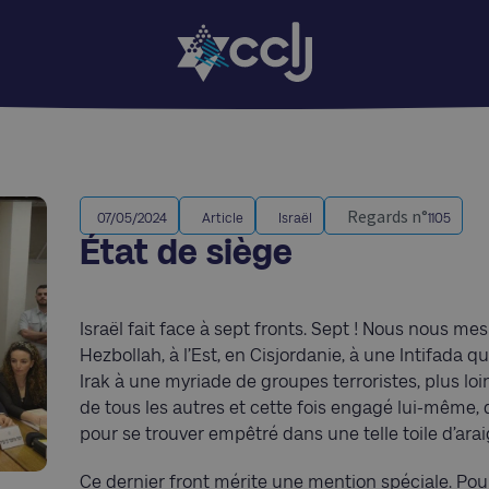
Regards n°
07/05/2024
Article
Israël
1105
État de siège
Israël fait face à sept fronts. Sept ! Nous nous 
Hezbollah, à l’Est, en Cisjordanie, à une Intifada q
Irak à une myriade de groupes terroristes, plus loi
de tous les autres et cette fois engagé lui-même, d
pour se trouver empêtré dans une telle toile d’ara
Ce dernier front mérite une mention spéciale. Pour l