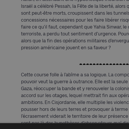
Israël a célébré Pessah, la Fête de la liberté, alors
sont peut-être morts, croupissent dans les tunnel
concessions nécessaires pour les faire libérer risq
faire ce qu’il faut, cependant que Yahia Sinwar, l
terroriste, a perdu tout sentiment d’urgence. Pourq
alors que la fin des opérations militaires d’envergu
pression américaine jouent en sa faveur ?
Cette course folle à l’abîme a sa logique. La comp
pouvoir veut la guerre à outrance. Elle est la seule à 
Gaza, réoccuper la bande et y renouveler la colonis
accord sur les otages, lequel mettrait fin aux opéra
ambitions. En Cisjordanie, elle multiplie les violen
pousser hors de leurs terres et provoquer à terme 
l’écrasement viderait le territoire de leur présence
sont pas là des hypothèses d’observateurs mal di