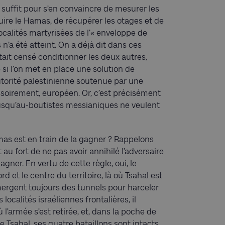
Il suffit pour s’en convaincre de mesurer les
étruire le Hamas, de récupérer les otages et de
ocalités martyrisées de l’« enveloppe de
n’a été atteint. On a déjà dit dans ces
tait censé conditionner les deux autres,
e si l’on met en place une solution de
utorité palestinienne soutenue par une
ssoirement, européen. Or, c’est précisément
usqu’au-boutistes messianiques ne veulent
Hamas est en train de la gagner ? Rappelons
it au fort de ne pas avoir annihilé l’adversaire
gner. En vertu de cette règle, oui, le
 et le centre du territoire, là où Tsahal est
émergent toujours des tunnels pour harceler
localités israéliennes frontalières, il
’armée s’est retirée, et, dans la poche de
Tsahal, ses quatre bataillons sont intacts.