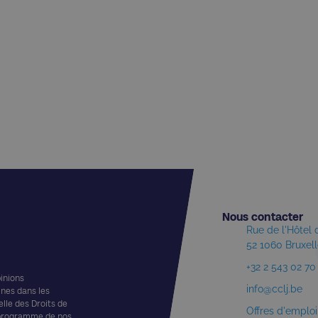
Nous contacter​
Rue de l'Hôtel
52 1060 Bruxel
+32 2 543 02 70
pinions
info@cclj.be
ines dans les
elle des Droits de
Offres d'emploi
 programme de nos