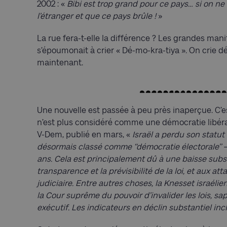
2002 : «
Bibi est trop grand pour ce pays… si on ne
l’étranger et que ce pays brûle !
»
La rue fera-t-elle la différence ? Les grandes manif
s’époumonait à crier « Dé-mo-kra-tiya ». On crie d
maintenant.
Une nouvelle est passée à peu près inaperçue. C’est
n’est plus considéré comme une démocratie libérale
V-Dem, publié en mars, «
Israël a perdu son statut 
désormais classé comme ‘‘démocratie électorale’’ –
ans. Cela est principalement dû à une baisse subs
transparence et la prévisibilité de la loi, et aux
judiciaire. Entre autres choses, la Knesset israéli
la Cour suprême du pouvoir d’invalider les lois, sap
exécutif. Les indicateurs en déclin substantiel in