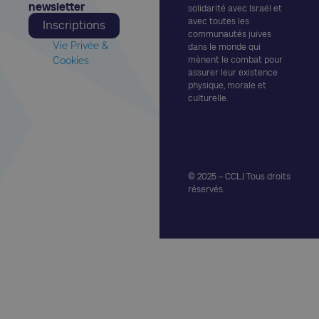
newsletter​
solidarité avec Israël et
avec toutes les
Inscriptions
communautés juives
Vie Privée &
dans le monde qui
Cookies
mènent le combat pour
assurer leur existence
physique, morale et
culturelle.
© 2025 – CCLJ Tous droits
réservés.