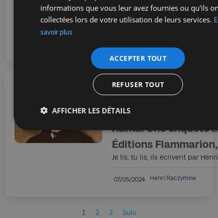
informations que vous leur avez fournies ou qu'ils o
p.
collectées lors de votre utilisation de leurs services.
E
Je lis, tu lis, ils écrivent par H
savoir plus
Henri Raczymow
07/05/2024
ACCEPTER TOUT
REFUSER TOUT
Je lis, tu lis, ils écriv
AFFICHER LES DÉTAILS
Veinstein, J’irai cher
Kafka. Une enquête li
Éditions Flammarion, 
Je lis, tu lis, ils écrivent par H
Henri Raczymow
07/05/2024
1
2
3
Suiv.