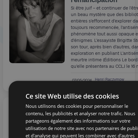
Si être juif – et continuer de l’êt
un beau mystère que des biblio
entières s’efforcent d’explorer 
toujours recommencée, l’antisém
phénomène tout aussi opaque et
d’énigmes. L’essayiste Brigitte S
son tour, après bien d’autres, da
exploration en publiant L’antisé
meurtre intime (Éditions Le bord 
qu’elle présentera au CCLJ le 16 
Henri Raczymow
07/05/2024
Ce site Web utilise des cookies
Nous utilisons des cookies pour personnaliser le
Je lis, tu lis, ils écriv
contenu, les publicités et analyser notre trafic. Nous
partageons également des informations sur votre
Marianne Rubinstein,
utilisation de notre site avec nos partenaires de publi
mère, Éditions Vertic
et d'analyse qui peuvent les combiner avec d'autres