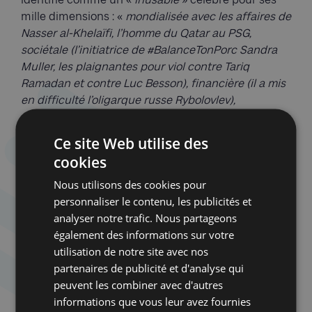
mille dimensions : «
mondialisée avec les affaires de
Nasser al-Khelaïfi, l’homme du Qatar au PSG,
sociétale (l’initiatrice de #BalanceTonPorc Sandra
Muller, les plaignantes pour viol contre Tariq
Ramadan et contre Luc Besson), financière (il a mis
en difficulté l’oligarque russe Rybolovlev),
dramatique (les familles de victimes de Merah), et
sulfureuse (le commissaire des stups François
Ce site Web utilise des
Thierry)
». Reste qu’au-delà de la médiatisation,
cookies
Francis Szpiner tient fermement la barre de ses
Nous utilisons des cookies pour
convictions. Il est ainsi de tous les procès qui
personnaliser le contenu, les publicités et
touchent de près le sort des Français juifs et des
analyser notre trafic. Nous partageons
idées républicaines et laïques. Par SOS Attentats, il
également des informations sur votre
prendra ainsi en charge les dossiers Carlos, Action
utilisation de notre site avec nos
Directe et DC10 d’UTA. Dans l’affaire des caricatures
partenaires de publicité et d'analyse qui
de Mahomet, le voilà défenseur de la Mosquée de
peuvent les combiner avec d'autres
Paris puis bientôt représentant de la partie civile
informations que vous leur avez fournies
dans l’affaire Ilan Halimi.