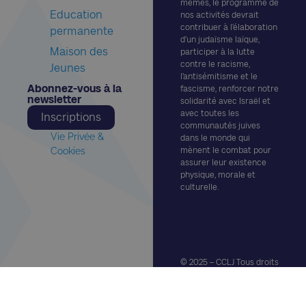
mêmes, le programme de
Education
nos activités devrait
contribuer à l’élaboration
permanente
d’un judaïsme laïque,
Maison des
participer à la lutte
contre le racisme,
Jeunes
l’antisémitisme et le
Abonnez-vous à la
fascisme, renforcer notre
newsletter​
solidarité avec Israël et
avec toutes les
Inscriptions
communautés juives
Vie Privée &
dans le monde qui
Cookies
mènent le combat pour
assurer leur existence
physique, morale et
culturelle.
© 2025 – CCLJ Tous droits
réservés.