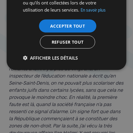
ou qu'ils ont collectées lors de votre
utilisation de leurs services.
En savoir plus
Résurgence de l’antisémitisme
ACCEPTER TOUT
REFUSER TOUT
Szpiner, partout, semble s’imposer en bouclier, en
rempart puissant. Lucide, il explique :
« La
AFFICHER LES DÉTAILS
dégradation de la situation de la communauté juive
remonte à loin. Il y a plus de vingt ans, un
inspecteur de l’éducation nationale a écrit qu’en
Seine-Saint-Denis, on ne pouvait plus scolariser des
enfants juifs dans certains lycées, sans que cela ne
provoque le moindre choc. En réalité, la première
faute est là, quand la société française n’a pas
ressenti ce signal d’alarme. Un signe fort que dans
la République commençaient à se constituer des
zones de non-droit. Par la suite, j’ai vécu la très
douloureuse affaire Ilan Halimi. Y ont resurgi les