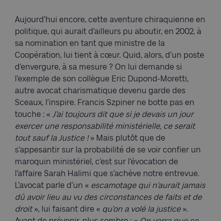
Aujourd’hui encore, cette aventure chiraquienne en
politique, qui aurait d’ailleurs pu aboutir, en 2002, à
sa nomination en tant que ministre de la
Coopération, lui tient à cœur. Quid, alors, d’un poste
d’envergure, à sa mesure ? On lui demande si
l’exemple de son collègue Eric Dupond-Moretti,
autre avocat charismatique devenu garde des
Sceaux, l’inspire. Francis Szpiner ne botte pas en
touche : «
J’ai toujours dit que si je devais un jour
exercer une responsabilité ministérielle, ce serait
tout sauf la Justice !
» Mais plutôt que de
s’appesantir sur la probabilité de se voir confier un
maroquin ministériel, c’est sur l’évocation de
l’affaire Sarah Halimi que s’achève notre entrevue.
L’avocat parle d’un «
escamotage qui n’aurait jamais
dû avoir lieu au vu des circonstances de faits et de
droit
», lui faisant dire «
qu’on a volé la justice
».
Avant de prévenir, plus sombre : «
On verra que ce