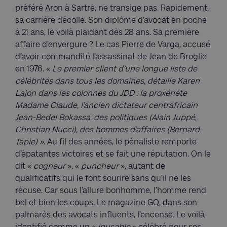
préféré Aron à Sartre, ne transige pas. Rapidement,
sa carrière décolle. Son diplôme d’avocat en poche
à 21 ans, le voilà plaidant dès 28 ans. Sa première
affaire d’envergure ? Le cas Pierre de Varga, accusé
d’avoir commandité l’assassinat de Jean de Broglie
en 1976. «
Le premier client d’une longue liste de
célébrités dans tous les domaines, détaille Karen
Lajon dans les colonnes du JDD : la proxénète
Madame Claude, l’ancien dictateur centrafricain
Jean-Bedel Bokassa, des politiques (Alain Juppé,
Christian Nucci), des hommes d’affaires (Bernard
Tapie) »
. Au fil des années, le pénaliste remporte
d’épatantes victoires et se fait une réputation. On le
dit «
cogneur
», «
puncheur
», autant de
qualificatifs qui le font sourire sans qu’il ne les
récuse. Car sous l’allure bonhomme, l’homme rend
bel et bien les coups. Le magazine GQ, dans son
palmarès des avocats influents, l’encense. Le voilà
identifié comme un «
inusable
» célébré pour ses