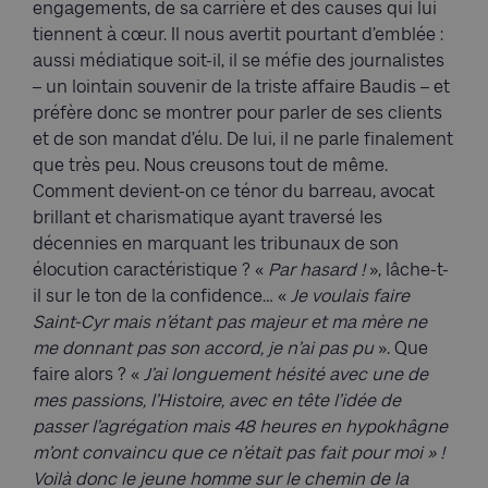
engagements, de sa carrière et des causes qui lui
tiennent à cœur. Il nous avertit pourtant d’emblée :
aussi médiatique soit-il, il se méfie des journalistes
– un lointain souvenir de la triste affaire Baudis – et
préfère donc se montrer pour parler de ses clients
et de son mandat d’élu. De lui, il ne parle finalement
que très peu. Nous creusons tout de même.
Comment devient-on ce ténor du barreau, avocat
brillant et charismatique ayant traversé les
décennies en marquant les tribunaux de son
élocution caractéristique ? «
Par hasard !
», lâche-t-
il sur le ton de la confidence… «
Je voulais faire
Saint-Cyr mais n’étant pas majeur et ma mère ne
me donnant pas son accord, je n’ai pas pu
». Que
faire alors ? «
J’ai longuement hésité avec une de
mes passions, l’Histoire, avec en tête l’idée de
passer l’agrégation mais 48 heures en hypokhâgne
m’ont convaincu que ce n’était pas fait pour moi » !
Voilà donc le jeune homme sur le chemin de la