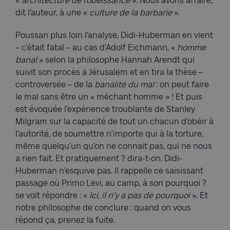
«
architecture de l’obéissance
». Nous avons affaire,
dit l’auteur, à une «
culture de la barbarie
».
Poussan plus loin l’analyse, Didi-Huberman en vient
– c’était fatal – au cas d’Adolf Eichmann, «
homme
banal
» selon la philosophe Hannah Arendt qui
suivit son procès à Jérusalem et en tira la thèse –
controversée – de la
banalité du mal
: on peut faire
le mal sans être un « méchant homme » ! Et puis
est évoquée l’expérience troublante de Stanley
Milgram sur la capacité de tout un chacun d’obéir à
l’autorité, de soumettre n’importe qui à la torture,
même quelqu’un qu’on ne connait pas, qui ne nous
a rien fait. Et pratiquement ? dira-t-on. Didi-
Huberman n’esquive pas. Il rappelle ce saisissant
passage où Primo Levi, au camp, à son pourquoi ?
se voit répondre : «
Ici, il n’y a pas de pourquoi
». Et
notre philosophe de conclure : quand on vous
répond ça, prenez la fuite.