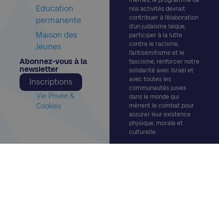
Education
nos activités devrait
contribuer à l’élaboration
permanente
d’un judaïsme laïque,
Maison des
participer à la lutte
contre le racisme,
Jeunes
l’antisémitisme et le
Abonnez-vous à la
fascisme, renforcer notre
newsletter​
solidarité avec Israël et
avec toutes les
Inscriptions
communautés juives
Vie Privée &
dans le monde qui
Cookies
mènent le combat pour
assurer leur existence
physique, morale et
culturelle.
© 2025 – CCLJ Tous droits
réservés.