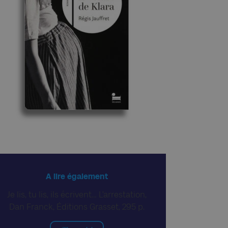
A lire également
Je lis, tu lis, ils écrivent… L’arrestation,
Dan Franck, Éditions Grasset, 295 p.