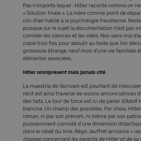
Pas n’importe lequel : Hitler raconté comme on ne l
« Solution finale ». La mère comme point de dépar
clin d’œil habile à la psychologie freudienne. Reste 
puisque sur le sujet la documentation n’est pas infin
combler les silences et les vides. Non sans mal d’ai
copie trois fois pour aboutir au texte que l’on dé
grossesse étrange, neuf mois d’une vie familiale 
délirantes associées.
Hitler omniprésent mais jamais cité
La maestria de l’écrivain est pourtant de n’excuser
récit est ainsi traversé de visions annonciatrice
des faits. Le tour de force est ici de parler d’Ad
blanche. Un champ des possibles. Par choix, Hitle
roman, ni par son prénom, ni même par son patrony
puissamment connoté d’une dimension didactique. 
dans le rabat du livre, Régis Jauffret annonce «
re
dispose concernant les parents de Hitler et de sa t