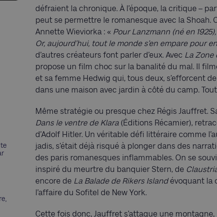
défraient la chronique. À l’époque, la critique – pa
peut se permettre le romanesque avec la Shoah. Ce q
Annette Wieviorka : «
Pour Lanzmann (né en 1925),
Or, aujourd’hui, tout le monde s’en empare pour en f
d’autres créateurs font parler d’eux. Avec
La Zone d
propose un film choc sur la banalité du mal. Il f
et sa femme Hedwig qui, tous deux, s’efforcent de 
dans une maison avec jardin à côté du camp. Tout 
Même stratégie ou presque chez Régis Jauffret. Sa
Dans le ventre de Klara
(Éditions Récamier), retra
d’Adolf Hitler. Un véritable défi littéraire comme l’au
nte
jadis, s’était déjà risqué à plonger dans des narra
ar
des paris romanesques inflammables. On se souvie
inspiré du meurtre du banquier Stern, de
Claustri
encore de
La Balade de Rikers Island
évoquant la 
l’affaire du Sofitel de New York.
re,
Cette fois donc, Jauffret s’attaque une montagne, l