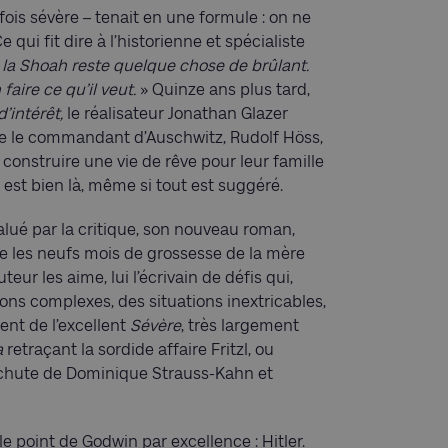
rfois sévère – tenait en une formule : on ne
ui fit dire à l’historienne et spécialiste
 la Shoah reste quelque chose de brûlant.
aire ce qu’il veut.
» Quinze ans plus tard,
’intérêt,
le réalisateur Jonathan Glazer
ilme le commandant d’Auschwitz, Rudolf Höss,
construire une vie de rêve pour leur famille
est bien là, même si tout est suggéré.
lué par la critique, son nouveau roman,
ce les neufs mois de grossesse de la mère
teur les aime, lui l’écrivain de défis qui,
tions complexes, des situations inextricables,
nt de l’excellent
Sévère
, très largement
a
retraçant la sordide affaire Fritzl, ou
chute de Dominique Strauss-Kahn et
e point de Godwin par excellence : Hitler.