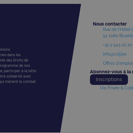
Nous contacter​
Rue de l'Hôtel
52 1060 Bruxel
+32 2 543 02 70
pinions
info@cclj.be
ines dans les
elle des Droits de
Offres d'emploi
 programme de nos
, participer à la lutte
Abonnez-vous à la 
otre solidarité avec
Inscriptions
 qui mènent le combat
Vie Privée & Coo