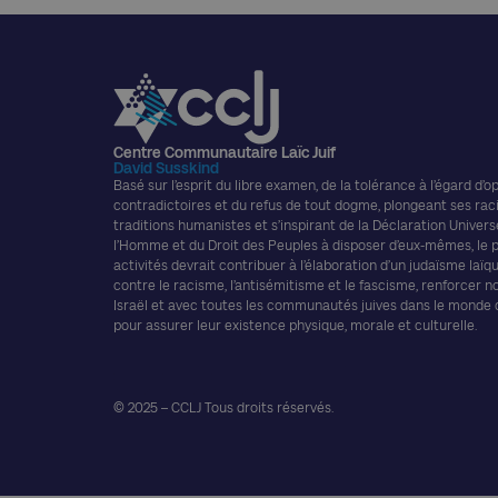
Centre Communautaire Laïc Juif
David Susskind
Basé sur l’esprit du libre examen, de la tolérance à l’égard d’o
contradictoires et du refus de tout dogme, plongeant ses rac
traditions humanistes et s’inspirant de la Déclaration Univers
l’Homme et du Droit des Peuples à disposer d’eux-mêmes, le
activités devrait contribuer à l’élaboration d’un judaïsme laïque
contre le racisme, l’antisémitisme et le fascisme, renforcer n
Israël et avec toutes les communautés juives dans le monde
pour assurer leur existence physique, morale et culturelle.
© 2025 – CCLJ Tous droits réservés.