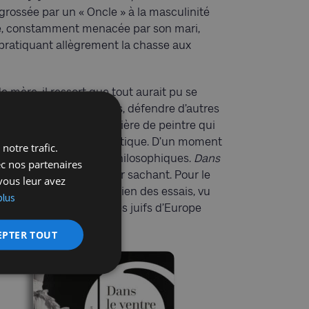
engrossée par un « Oncle » à la masculinité
lée, constamment menacée par son mari,
pratiquant allègrement la chasse aux
e mère, il ressort que tout aurait pu se
prendre d’autres chemins, défendre d’autres
tend souvent, d’une carrière de peintre qui
ilial, d’un contexte politique. D’un moment
notre trafic.
 politiques, morales et philosophiques.
Dans
ec nos partenaires
it qualifier de roman pour sachant. Pour le
vous leur avez
ntellectuelle, avoir lu bien des essais, vu
plus
ts de la destruction des juifs d’Europe
EPTER TOUT