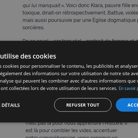
qui lui manquait
». Voici donc Klara, pauvre fille 
toxique, dirait-on rétrospectivement. Battue, vio
mais aussi poursuivie par une Église dogmatique 
sorcières.
De ce cruel – car trop réel – portrait de femme et d
jouer différemment. Que le petit Adolf aurait pu 
utilise des cookies
options. Il ne s’agit pas seulement, comme on l’en
aurait pu bien tourner mais bien d’un contexte fam
 cookies pour personnaliser le contenu, les publicités et analyser 
de l’Histoire qui s’inaugure et autorise les dérives
galement des informations sur votre utilisation de notre site av
le ventre de Klara
est à ce titre ce que l’on pourra
'analyse qui peuvent les combiner avec d'autres informations que 
comprendre, il faut posséder une solide formation i
 ont collectées lors de votre utilisation de leurs services.
En savoir 
nombre de documentaires et avoir entendu les réci
 DÉTAILS
REFUSER TOUT
ACC
C’est tant mieux. Car, au fond, un écrivain
n’est pas là pour nous apprendre l’Histoire. Il
est là pour combler les vides, accentuer
notre compréhension, venir exprimer ce