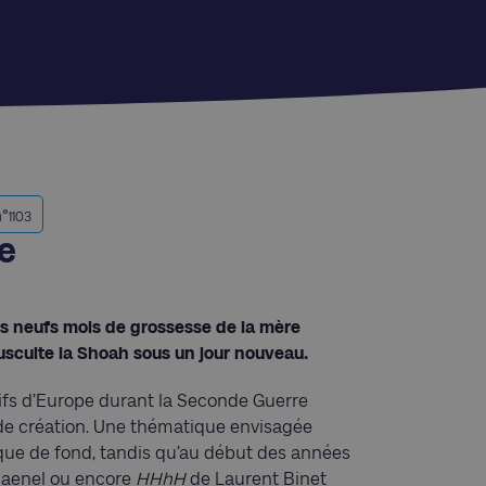
n°
1103
e
es neufs mois de grossesse de la mère
 ausculte la Shoah sous un jour nouveau.
uifs d’Europe durant la Seconde Guerre
de création. Une thématique envisagée
 que de fond, tandis qu’au début des années
aenel ou encore
HHhH
de Laurent Binet