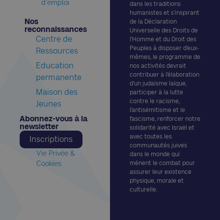
d'emploi
dans les traditions
humanistes et s’inspirant
Nos
de la Déclaration
reconnaissances​
Universelle des Droits de
Centre de
l’Homme et du Droit des
Peuples à disposer d’eux-
Ressources
mêmes, le programme de
Education
nos activités devrait
contribuer à l’élaboration
permanente
d’un judaïsme laïque,
Maison des
participer à la lutte
contre le racisme,
Jeunes
l’antisémitisme et le
Abonnez-vous à la
fascisme, renforcer notre
newsletter​
solidarité avec Israël et
avec toutes les
Inscriptions
communautés juives
Vie Privée &
dans le monde qui
Cookies
mènent le combat pour
assurer leur existence
physique, morale et
culturelle.