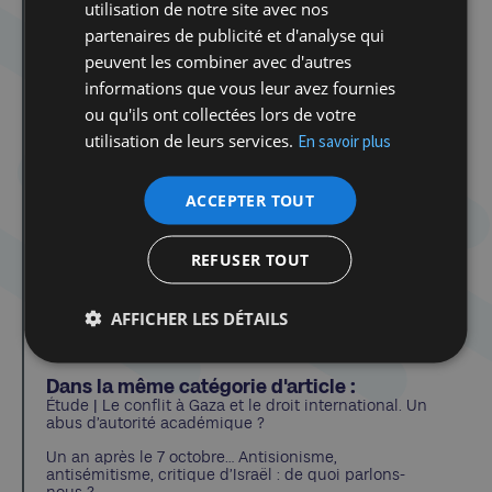
utilisation de notre site avec nos
Écrit par : Frédérique Schillo
partenaires de publicité et d'analyse qui
Historienne, spécialiste d’Israël et des relations
peuvent les combiner avec d'autres
internationales. Docteur en histoire
informations que vous leur avez fournies
contemporaine de Sciences Po Paris
ou qu'ils ont collectées lors de votre
utilisation de leurs services.
En savoir plus
ACCEPTER TOUT
REFUSER TOUT
Les autres articles de cet auteur
AFFICHER LES DÉTAILS
Dans la même catégorie d'article :
Étude | Le conflit à Gaza et le droit international. Un
abus d’autorité académique ?
Un an après le 7 octobre… Antisionisme,
antisémitisme, critique d’Israël : de quoi parlons-