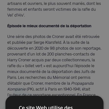
artisans et ouvriers, le plus souvent mariés, dont les
femmes et enfants seront victimes de la rafle du
Vel’ d’Hiv’.
Épisode le mieux documenté de la déportation
Une série des photos de Croner avait été retrouvée
et publiée par Serge Klarsfeld. À la suite de la
découverte en 2020 de 98 photos de son reportage,
provenant d’un lot de 200 planches-contacts de
Harry Croner acquis par deux collectionneurs, la
rafle du « billet vert » est aujourd’hui l’épisode le
mieux documenté de la déportation des Juifs de
Paris. Les recherches du Mémorial ont permis
d’établir que Croner, membre de la
Propaganda
Kompanie
(PK), actif à Paris en 1940-1941, était
l’auteur de ce reportage exceptionnel. En France
occupée, la presse et la prise d’images sont
Ce site Web utilise des
étroitement contrôlées par les Allemands.
Les PK,