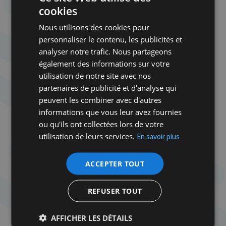
crées par Goebbels, se composent de
cookies
professionnels dont les
images alimentent les films
Nous utilisons des cookies pour
d’actualités (
Die Deutsche Wochenschau
) et le
personnaliser le contenu, les publicités et
magazine illustré
Signal
. Photographe établi à
analyser notre trafic. Nous partageons
Berlin, Harry Croner est mobilisé en 1939 mais sera
également des informations sur votre
renvoyé de la
Wehmarcht
en septembre 1941 pour «
utilisation de notre site avec nos
inaptitude au service militaire » en raison de ses
partenaires de publicité et d'analyse qui
origines juives du côté paternel. En 1943, il est
peuvent les combiner avec d'autres
déporté au travail en France. Après la guerre, il
informations que vous leur avez fournies
regagne Berlin et devient un photojournaliste
ou qu'ils ont collectées lors de votre
renommé. Le livre accompagnant l’exposition du
utilisation de leurs services.
En savoir plus
Mémorial publie l’ensemble des images de Croner,
minutieusement décrites et commentées. Depuis la
ACCEPTER TOUT
découverte de son reportage des familles ont
reconnu leurs proches sur certaines des photos.
Les témoignages de rares survivants de la rafle,
REFUSER TOUT
conservés dans différentes archives, enrichissent le
singulier récit visuel des événements par Harry
AFFICHER LES DÉTAILS
Croner.