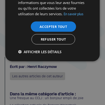
informations que vous leur avez fournies
ou qu'ils ont collectées lors de votre
utilisation de leurs services.
En savoir plus
Chacune cherche de la compassion chez l’autre,
et l’obtient. On se dit, nous lecteurs européens,
ACCEPTER TOUT
que tout, malgré tout, n’est pas perdu. Il reste un
mince espoir, ténu comme un fil. Cette
REFUSER TOUT
correspondance exemplaire et inattendue nous
le prouve.
AFFICHER LES DÉTAILS
Écrit par : Henri Raczymow
Les autres articles de cet auteur
Dans la même catégorie d'article :
Une fresque au CCLJ : un bonjour empli de joie