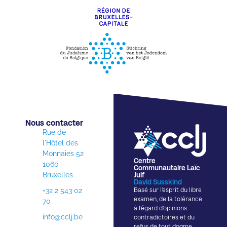
Nous contacter​
Rue de
l'Hôtel des
Monnaies 52
Centre
1060
Communautaire Laïc
Bruxelles
Juif
David Susskind
+32 2 543 02
Basé sur l’esprit du libre
examen, de la tolérance
70
à l’égard d’opinions
info@cclj.be
contradictoires et du
refus de tout dogme,