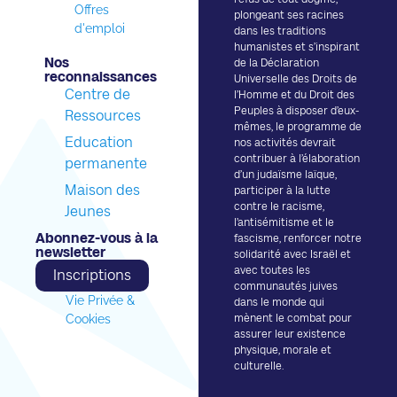
Offres
plongeant ses racines
d'emploi
dans les traditions
humanistes et s’inspirant
Nos
de la Déclaration
reconnaissances​
Universelle des Droits de
Centre de
l’Homme et du Droit des
Peuples à disposer d’eux-
Ressources
mêmes, le programme de
Education
nos activités devrait
contribuer à l’élaboration
permanente
d’un judaïsme laïque,
Maison des
participer à la lutte
contre le racisme,
Jeunes
l’antisémitisme et le
Abonnez-vous à la
fascisme, renforcer notre
newsletter​
solidarité avec Israël et
avec toutes les
Inscriptions
communautés juives
Vie Privée &
dans le monde qui
Cookies
mènent le combat pour
assurer leur existence
physique, morale et
culturelle.