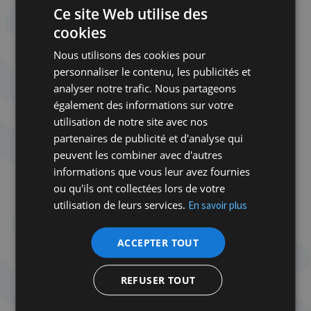
Ce site Web utilise des
économie, de son architecture, de son futur même,
cookies
en est la preuve tangible.
»
Nous utilisons des cookies pour
La question est alors de savoir si cette grille de
personnaliser le contenu, les publicités et
lecture éclaire réellement la réalité historique et
analyser notre trafic. Nous partageons
politique israélo-palestinienne, mais aussi ce qu’elle
également des informations sur votre
risque d’obscurcir. Car en assimilant le sionisme à
utilisation de notre site avec nos
une simple entreprise coloniale, cette
partenaires de publicité et d'analyse qui
interprétation néglige l’une de ses dimensions
peuvent les combiner avec d'autres
essentielles : son caractère de mouvement national
informations que vous leur avez fournies
visant l’autodétermination du peuple juif. Le conflit
ou qu'ils ont collectées lors de votre
israélo-palestinien ne saurait être réduit à
utilisation de leurs services.
En savoir plus
l’opposition entre colonisateurs et colonisés. Il met
également aux prises deux mouvements nationaux
ACCEPTER TOUT
dont les aspirations se sont constituées dans
l’histoire et se réclament d’un même territoire. Le
nationalisme palestinien n’est pas davantage
REFUSER TOUT
réductible à une réaction au fait colonial ; il
constitue lui aussi une réalité politique autonome.