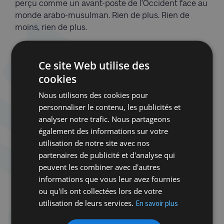
perçu comme un avant-poste de l’Occident face au
monde arabo-musulman. Rien de plus. Rien de
moins, rien de plus.
Mais cette vision ne correspond guère au rapport
que la majorité des Juifs entretiennent avec Israël.
Ce site Web utilise des
Elle révèle surtout une profonde ignorance
cookies
historique. Ou peut-être un refus de savoir. Car le
Nous utilisons des cookies pour
sionisme est notamment né de l’antisémitisme
personnaliser le contenu, les publicités et
européen. Il est apparu parce que les Juifs avaient
analyser notre trafic. Nous partageons
appris, parfois dans leur chair, ce que produisaient
également des informations sur votre
les idéologies nationalistes d’extrême droite
utilisation de notre site avec nos
lorsqu’elles décidaient de les exclure.
partenaires de publicité et d'analyse qui
peuvent les combiner avec d'autres
Les dirigeants du Vlaams Belang n’aiment pas
informations que vous leur avez fournies
Israël pour les raisons qui ont conduit les Juifs à le
ou qu'ils ont collectées lors de votre
créer. Ils ne voient pas dans l’État juif
utilisation de leurs services.
En savoir plus
l’aboutissement d’une aspiration nationale née de
siècles de persécutions. Ils projettent sur cet État