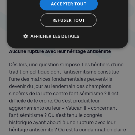
leurs propres obsessions. Leur Israël n’est pas celui
ACCEPTER TOUT
de Herzl. Ce n’est pas celui de Ben Gourion. Ce n’est
même pas celui que défendent aujourd’hui la
REFUSER TOUT
plupart des Israéliens. C’est une forteresse
imaginaire dressée contre l’islam. Une citadelle
AFFICHER LES DÉTAILS
fantasmée de l’Occident chrétien. Une caricature.
Aucune rupture avec leur héritage antisémite
Dès lors, une question s’impose. Les héritiers d’une
tradition politique dont l’antisémitisme constitue
l’une des matrices fondamentales peuvent-ils
devenir du jour au lendemain des champions
sincères de la lutte contre l’antisémitisme ? Il est
difficile de le croire. Où s’est produit leur
aggiornamento ou leur « Vatican II » concernant
l’antisémitisme ? Où s’est tenu le congrès
historique ayant abouti à une rupture avec leur
héritage antisémite ? Où est la condamnation claire