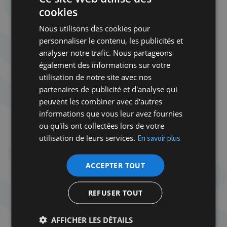
déplacements quotidiens. Pour Youssef, il
cookies
s’étendait jusque dans les espaces supposés être
Nous utilisons des cookies pour
les plus protecteurs : les universités. «
Ce qui m’a
personnaliser le contenu, les publicités et
fait le plus peur, c’est l’arrestation massive par la
analyser notre trafic. Nous partageons
police d’étudiants palestiniens sur les campus,
également des informations sur votre
notamment pour des publications en ligne. Je me
utilisation de notre site avec nos
souviens que j’étais très préoccupé par ce que je
partenaires de publicité et d'analyse qui
likais ou pas sur les réseaux sociaux
».
peuvent les combiner avec d'autres
informations que vous leur avez fournies
Dans les semaines qui ont suivi le 7-Octobre,
ou qu'ils ont collectées lors de votre
plusieurs centaines d’étudiants palestiniens ont été
utilisation de leurs services.
En savoir plus
visés par des enquêtes disciplinaires pour ce qu’ils
avaient publié sur internet. Des mesures qui ont
créé un climat d’inquiétude sur les campus. Une
ACCEPTER TOUT
enquête de l’
Arab Student Movements Union
parue
en décembre 2024 révèle que 87 % des étudiants
REFUSER TOUT
arabes disent s’être sentis surveillés sur leurs
campus, et 61 % déclarent avoir envisagé
AFFICHER LES DÉTAILS
d’interrompre leurs études depuis le début de la