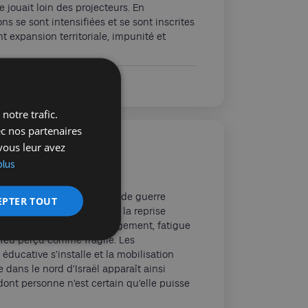
jouait loin des projecteurs. En
ons se sont intensifiées et se sont inscrites
 expansion territoriale, impunité et
notre trafic.
ec nos partenaires
vous leur avez
cessez-le-feu sans
plus
alme après cinquante jours de guerre
EPTER TOUT
 peur ni la colère. Derrière la reprise
tants oscillent entre soulagement, fatigue
-feu perçu comme fragile. Les
 éducative s’installe et la mobilisation
e dans le nord d’Israël apparaît ainsi
nt personne n’est certain qu’elle puisse