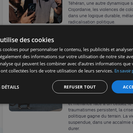
Téhéran, une autre dynamique se 
Cisjordanie, les violences de col
dans une logique durable, mêlant
radicalisation politique.
Jérémie Renous
30/04/2026
utilise des cookies
 cookies pour personnaliser le contenu, les publicités et analyser 
galement des informations sur votre utilisation de notre site av
'analyse qui peuvent les combiner avec d'autres informations que 
Au nord d’Israël, un 
 ont collectées lors de votre utilisation de leurs services.
En savoir 
apaisement
À Kiryat Shmona, le retour au c
 DÉTAILS
REFUSER TOUT
ACC
contre le Hezbollah n’efface ni la
hésitante du quotidien, les habi
et méfiance face à un cessez-le
traumatismes persistent, la crise
politique gagne du terrain. La vi
suspendue, dans une accalmie do
durer.